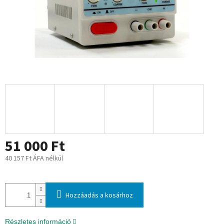
51 000 Ft
40 157 Ft ÁFA nélkül
Egységár:
Hozzáadás a kosárhoz
Részletes információ