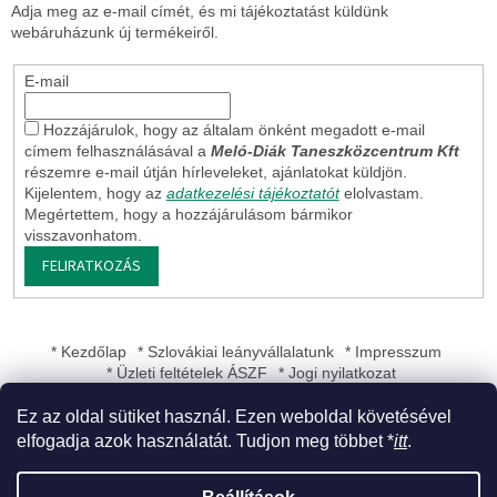
Adja meg az e-mail címét, és mi tájékoztatást küldünk
webáruházunk új termékeiről.
E-mail
Hozzájárulok, hogy az általam önként megadott e-mail
címem felhasználásával a
Meló-Diák Taneszközcentrum Kft
részemre e-mail útján hírleveleket, ajánlatokat küldjön.
Kijelentem, hogy az
adatkezelési tájékoztatót
elolvastam.
Megértettem, hogy a hozzájárulásom bármikor
visszavonhatom.
FELIRATKOZÁS
* Kezdőlap
* Szlovákiai leányvállalatunk
* Impresszum
* Üzleti feltételek ÁSZF
* Jogi nyilatkozat
Ez az oldal sütiket használ. Ezen weboldal követésével
elfogadja azok használatát. Tudjon meg többet *
itt
.
Shoptet készítette