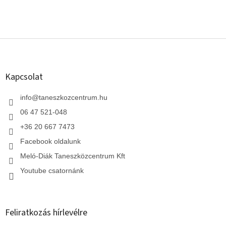
L
á
b
l
Kapcsolat
é
c
info
@
taneszkozcentrum.hu
06 47 521-048
+36 20 667 7473
Facebook oldalunk
Meló-Diák Taneszközcentrum Kft
Youtube csatornánk
Feliratkozás hírlevélre