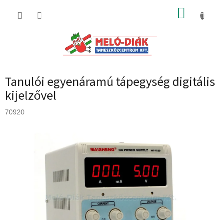
Ugrás
KOSÁR
a
fő
tartalomhoz
Tanulói egyenáramú tápegység digitális
kijelzővel
70920