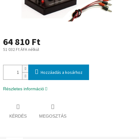
64 810 Ft
51 032 Ft ÁFA nélkül
Egységár:
Hozzáadás a kosárhoz
Részletes információ
KÉRDÉS
MEGOSZTÁS