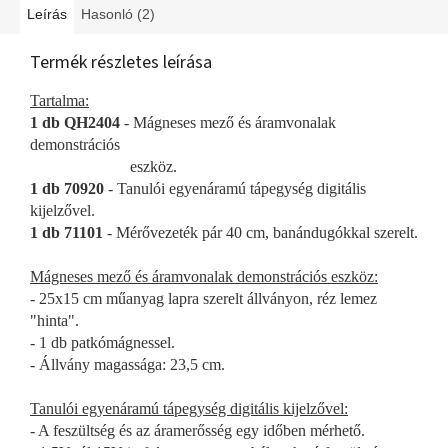
Leírás
Hasonló (2)
Termék részletes leírása
Tartalma:
1 db QH2404
- Mágneses mező és áramvonalak
demonstrációs
eszköz.
1 db 70920
- Tanulói egyenáramú tápegység digitális
kijelzővel.
1 db 71101
- Mérővezeték pár 40 cm, banándugókkal szerelt.
Mágneses mező és áramvonalak demonstrációs eszköz:
- 25x15 cm műanyag lapra szerelt állványon, réz lemez
"hinta".
- 1 db patkómágnessel.
- Állvány magassága: 23,5 cm.
Tanulói egyenáramú tápegység digitális kijelzővel:
- A feszültség és az áramerősség egy időben mérhető.