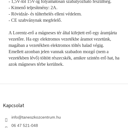
- 1,5V-tól 15V-ig folyamatosan szabályozható feszültség.
- Kimenő teljesítmény: 2A.
- Rövidzár- és túlterhelés elleni védelem.
- CE szabványnak megfelelő.
A Lorentz-erő a mágneses tér által kifejtett erő egy áramjárta
vezetőre. Ha egy elektromos vezetékbe áramot vezetünk,
magában a vezetékben elektromos töltés halad végig.
Emellett azonban jelen vannak szabadon mozgó (nem a
vezetékben lévő) töltött részecskék, amikre szintén erő hat, ha
azok mágneses térbe kerülnek.
L
á
b
l
Kapcsolat
é
c
info
@
taneszkozcentrum.hu
06 47 521-048