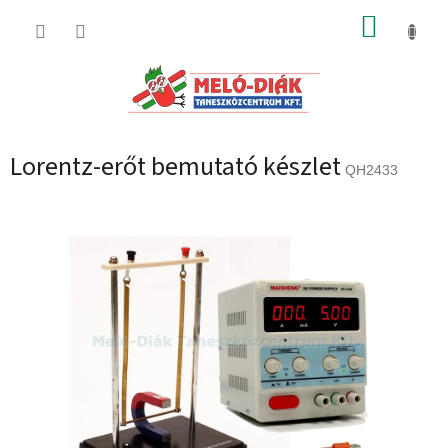
Ugrás
KOSÁR
a
fő
tartalomhoz
Lorentz-erőt bemutató készlet
QH2433