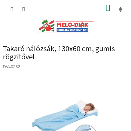
Ugrás
KOSÁR
a
fő
tartalomhoz
Takaró hálózsák, 130x60 cm, gumis
rögzítővel
DV40232