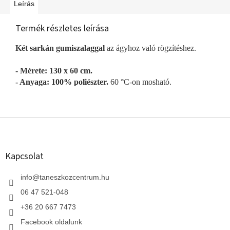
Leírás
Termék részletes leírása
Két sarkán gumiszalaggal
az ágyhoz való rögzítéshez.
- Mérete: 130 x 60 cm.
- Anyaga: 100% poliészter.
60 °C-on mosható.
L
á
b
l
Kapcsolat
é
c
info
@
taneszkozcentrum.hu
06 47 521-048
+36 20 667 7473
Facebook oldalunk