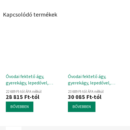
Kapcsolódó termékek
Óvodai fektető ágy,
Óvodai fektető ágy,
gyerekágy, lepedővel,
gyerekágy, lepedővel,
összeállítást igényel
összeszerelt állapotban
22 689 Ft-tól ÁFA nélkül
23 689 Ft-tól ÁFA nélkül
28 815 Ft-tól
30 085 Ft-tól
BŐVEBBEN
BŐVEBBEN