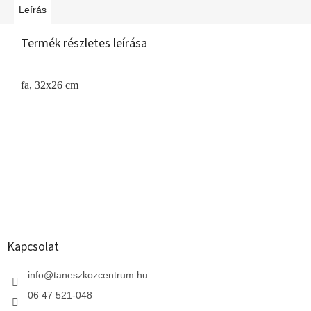
Leírás
Termék részletes leírása
fa, 32x26 cm
L
á
b
l
Kapcsolat
é
c
info
@
taneszkozcentrum.hu
06 47 521-048