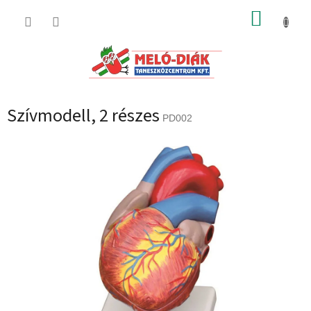
Ugrás
KOSÁR
a
fő
tartalomhoz
Szívmodell, 2 részes
PD002