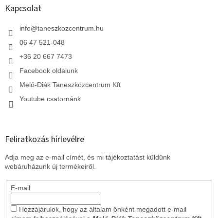
l
Kapcsolat
é
c
info
@
taneszkozcentrum.hu
06 47 521-048
+36 20 667 7473
Facebook oldalunk
Meló-Diák Taneszközcentrum Kft
Youtube csatornánk
Feliratkozás hírlevélre
Adja meg az e-mail címét, és mi tájékoztatást küldünk
webáruházunk új termékeiről.
E-mail
Hozzájárulok, hogy az általam önként megadott e-mail