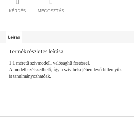
KÉRDÉS
MEGOSZTÁS
Leírás
Termék részletes leírása
1:1 méretű szívmodell, valósághű festéssel.
A modell szétszedhető, így a szív belsejében levő billentyűk
is tanulmányozhatóak.
L
á
b