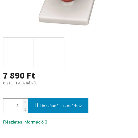
7 890 Ft
6 213 Ft ÁFA nélkül
Egységár:
Hozzáadás a kosárhoz
Részletes információ