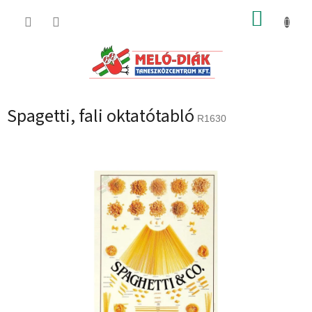
Ugrás
KOSÁR
a
fő
tartalomhoz
Spagetti, fali oktatótabló
R1630