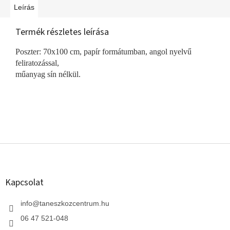
Leírás
Termék részletes leírása
Poszter: 70x100 cm, papír formátumban, angol nyelvű
feliratozással,
műanyag sín nélkül.
L
á
b
l
Kapcsolat
é
c
info
@
taneszkozcentrum.hu
06 47 521-048