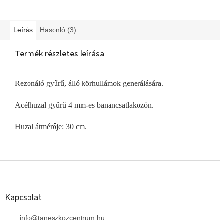
Leírás
Hasonló (3)
Termék részletes leírása
Rezonáló gyűrű, álló körhullámok generálására.
Acélhuzal gyűrű 4 mm-es banáncsatlakozón.
Huzal átmérője: 30 cm.
L
á
b
l
Kapcsolat
é
c
info
@
taneszkozcentrum.hu