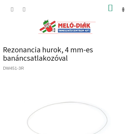
Ugrás
KOSÁR
a
fő
tartalomhoz
Rezonancia hurok, 4 mm-es
banáncsatlakozóval
DW451-3R