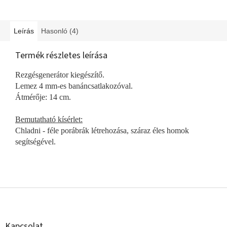
Leírás
Hasonló (4)
Termék részletes leírása
Rezgésgenerátor kiegészítő.
Lemez 4 mm-es banáncsatlakozóval.
Átmérője: 14 cm.
Bemutatható kísérlet:
Chladni - féle porábrák létrehozása, száraz éles homok
segítségével.
L
á
b
l
Kapcsolat