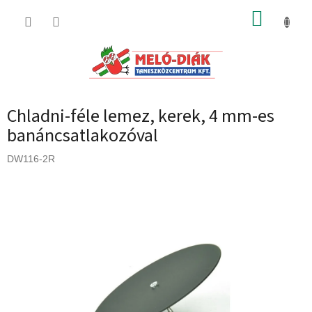
Ugrás
KOSÁR
a
fő
tartalomhoz
Chladni-féle lemez, kerek, 4 mm-es
banáncsatlakozóval
DW116-2R