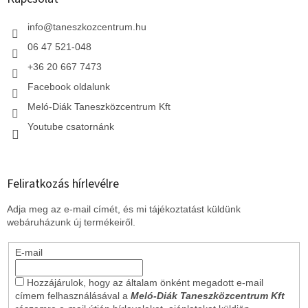
é
c
info
@
taneszkozcentrum.hu
06 47 521-048
+36 20 667 7473
Facebook oldalunk
Meló-Diák Taneszközcentrum Kft
Youtube csatornánk
Feliratkozás hírlevélre
Adja meg az e-mail címét, és mi tájékoztatást küldünk
webáruházunk új termékeiről.
E-mail
Hozzájárulok, hogy az általam önként megadott e-mail
címem felhasználásával a
Meló-Diák Taneszközcentrum Kft