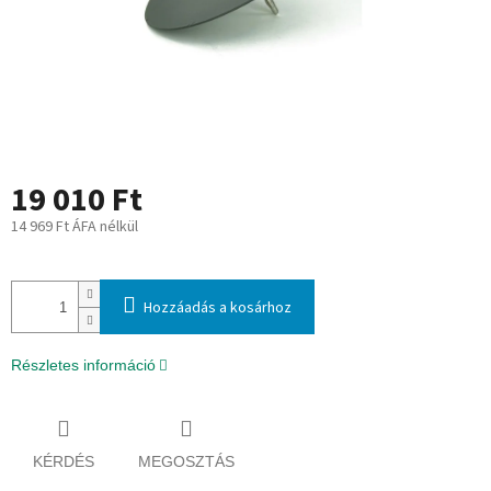
19 010 Ft
14 969 Ft ÁFA nélkül
Egységár:
Hozzáadás a kosárhoz
Részletes információ
KÉRDÉS
MEGOSZTÁS