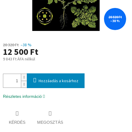
20 320 Ft
–38 %
20 320 Ft
–38 %
12 500 Ft
9 843 Ft ÁFA nélkül
Egységár:
Hozzáadás a kosárhoz
Részletes információ
KÉRDÉS
MEGOSZTÁS