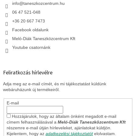
c
info
@
taneszkozcentrum.hu
06 47 521-048
+36 20 667 7473
Facebook oldalunk
Meló-Diák Taneszközcentrum Kft
Youtube csatornánk
Feliratkozás hírlevélre
Adja meg az e-mail címét, és mi tájékoztatást küldünk
webáruházunk új termékeiről.
E-mail
Hozzájárulok, hogy az általam önként megadott e-mail
címem felhasználásával a
Meló-Diák Taneszközcentrum Kft
részemre e-mail útján hírleveleket, ajánlatokat küldjön.
Kijelentem, hogy az
adatkezelési tájékoztatót
elolvastam.