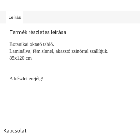
Leírás
Termék részletes leírása
Botanikai oktató tabló.
Laminálva, fém sínnel, akasztó zsinórral szállítjuk.
85x120 cm
A készlet erejéig!
L
á
b
l
Kapcsolat
é