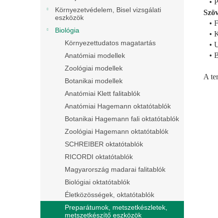
• Pá
Környezetvédelem, Bisel vizsgálati
Szöv
eszközök
• Fe
Biológia
• Ké
Környezettudatos magatartás
• Uj
• B
Anatómiai modellek
Zoológiai modellek
A te
Botanikai modellek
Anatómiai Klett falitablók
Anatómiai Hagemann oktatótablók
Botanikai Hagemann fali oktatótablók
Zoológiai Hagemann oktatótablók
SCHREIBER oktatótablók
RICORDI oktatótablók
Magyarország madarai falitablók
Biológiai oktatótablók
Életközösségek, oktatótablók
Preparátumok, metszetkészletek,
metszetkészítő eszközök