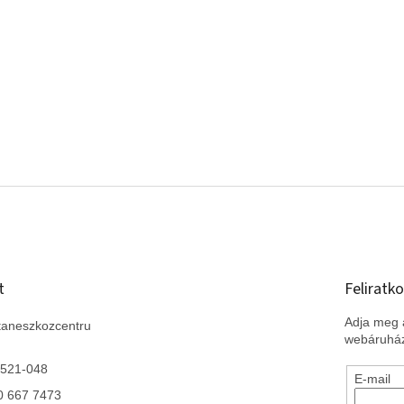
t
Feliratko
Adja meg a
taneszkozcentru
webáruház
 521-048
E-mail
0 667 7473