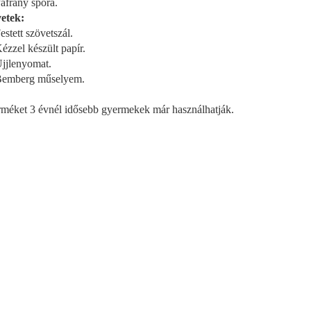
frány spóra.
etek:
stett szövetszál.
zzel készült papír.
jlenyomat.
emberg műselyem.
rméket 3 évnél idősebb gyermekek már használhatják.