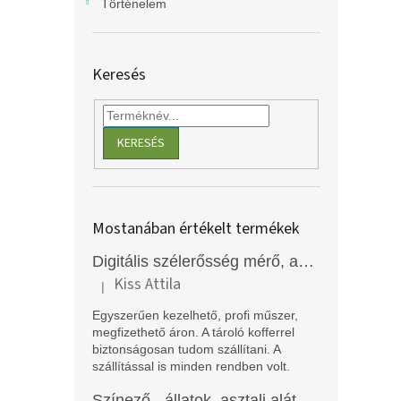
Történelem
Keresés
KERESÉS
Mostanában értékelt termékek
Digitális szélerősség mérő, anemométer, EM2250
Kiss Attila
|
A termék értékelése 5-ből 5 csillag.
Egyszerűen kezelhető, profi műszer,
megfizethető áron. A tároló kofferrel
biztonságosan tudom szállítani. A
szállítással is minden rendben volt.
Színező - állatok, asztali alátét, Funny Mat