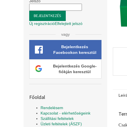
l
Jelszó
BEJELENTKEZÉS
Új regisztráció
Elfelejtett jelszó
vagy
Bejelentkezés
Facebookon keresztül
Bejelentkezés Google-
fiókján keresztül
Leír
Főoldal
Rendelésem
Ter
Kapcsolat - elérhetőségeink
Szállítási feltételek
Üzleti feltételek (ÁSZF)
Csak