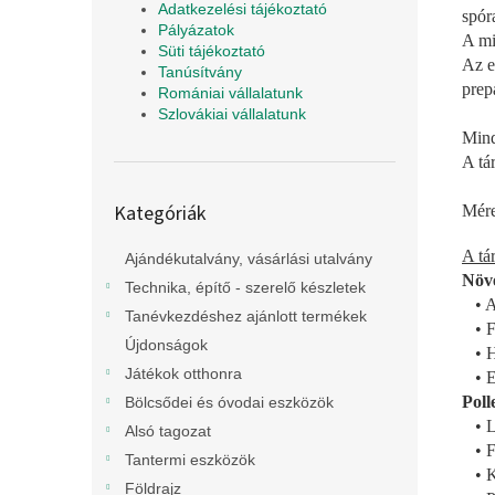
Adatkezelési tájékoztató
spór
Pályázatok
A mi
Süti tájékoztató
Az e
Tanúsítvány
prep
Romániai vállalatunk
Szlovákiai vállalatunk
Mind
A tá
Kategóriák
Kategóriák
Mére
átugrása
A tá
Ajándékutalvány, vásárlási utalvány
Növ
Technika, építő - szerelő készletek
• Am
Tanévkezdéshez ajánlott termékek
• Fi
Újdonságok
• H
Játékok otthonra
• Ez
Poll
Bölcsődei és óvodai eszközök
• Li
Alsó tagozat
• Fe
Tantermi eszközök
• Ke
Földrajz