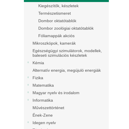
Kiegészítők, készletek
Természetismeret
Dombor oktatótablók
Dombor zoológiai oktatótablók
Fóliamappák akciós
Mikroszkópok, kamerák
Egészségügyi szimulátorok, modellek,
baleseti szimulációs készletek
Kémia
Alternatív energia, megújuló energiák
Fizika
Matematika
Magyar nyelv és irodalom
Informatika
Művészettörténet
Ének-Zene
Idegen nyelv