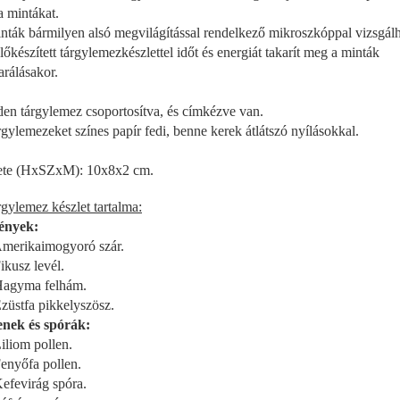
a mintákat.
nták bármilyen alsó megvilágítással rendelkező mikroszkóppal vizsgál
lőkészített tárgylemezkészlettel időt és energiát takarít meg a minták
arálásakor.
en tárgylemez csoportosítva, és címkézve van.
rgylemezeket színes papír fedi, benne kerek átlátszó nyílásokkal.
te (HxSZxM): 10x8x2 cm.
rgylemez készlet tartalma:
ények:
erikaimogyoró szár.
kusz levél.
agyma felhám.
üstfa pikkelyszösz.
enek és spórák:
liom pollen.
nyőfa pollen.
fevirág spóra.