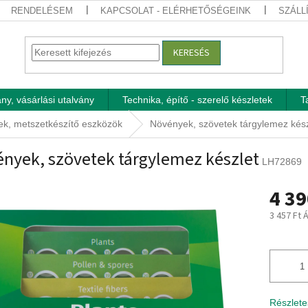
RENDELÉSEM
KAPCSOLAT - ELÉRHETŐSÉGEINK
SZÁLL
KERESÉS
ny, vásárlási utalvány
Technika, építő - szerelő készletek
T
ek, metszetkészítő eszközök
Növények, szövetek tárgylemez kész
nyek, szövetek tárgylemez készlet
LH72869
4 39
3 457 Ft 
Egységár
Részlete