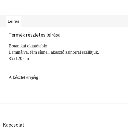
Leírás
Termék részletes leírása
Botanikai oktatótabló
Laminálva, fém sínnel, akasztó zsinórral szállítjuk.
85x120 cm
A készlet erejéig!
L
á
b
l
Kapcsolat