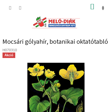
Ugrás
KOSÁR
a
fő
tartalomhoz
Mocsári gólyahír, botanikai oktatótabló
H070310
Akció