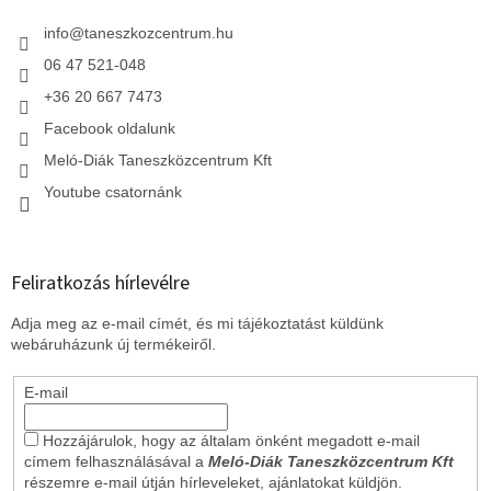
é
c
info
@
taneszkozcentrum.hu
06 47 521-048
+36 20 667 7473
Facebook oldalunk
Meló-Diák Taneszközcentrum Kft
Youtube csatornánk
Feliratkozás hírlevélre
Adja meg az e-mail címét, és mi tájékoztatást küldünk
webáruházunk új termékeiről.
E-mail
Hozzájárulok, hogy az általam önként megadott e-mail
címem felhasználásával a
Meló-Diák Taneszközcentrum Kft
részemre e-mail útján hírleveleket, ajánlatokat küldjön.