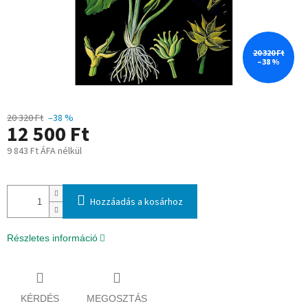
20 320 Ft
–38 %
20 320 Ft
–38 %
12 500 Ft
9 843 Ft ÁFA nélkül
Egységár:
Hozzáadás a kosárhoz
Részletes információ
KÉRDÉS
MEGOSZTÁS