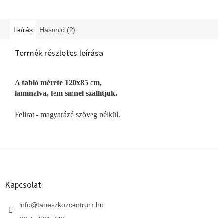
Leírás
Hasonló (2)
Termék részletes leírása
A tabló mérete 120x85 cm,
laminálva, fém sínnel szállítjuk.
Felirat - magyarázó szöveg nélkül.
L
á
b
l
Kapcsolat
é
c
info
@
taneszkozcentrum.hu