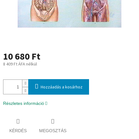
10 680 Ft
8 409 Ft ÁFA nélkül
Egységár:
Hozzáadás a kosárhoz
Részletes információ
KÉRDÉS
MEGOSZTÁS