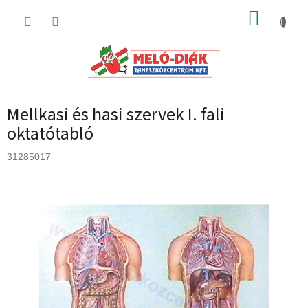
Ugrás
KOSÁR
a
fő
tartalomhoz
Mellkasi és hasi szervek I. fali
oktatótabló
31285017