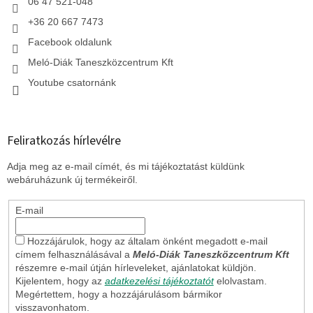
06 47 521-048
+36 20 667 7473
Facebook oldalunk
Meló-Diák Taneszközcentrum Kft
Youtube csatornánk
Feliratkozás hírlevélre
Adja meg az e-mail címét, és mi tájékoztatást küldünk
webáruházunk új termékeiről.
E-mail
Hozzájárulok, hogy az általam önként megadott e-mail
címem felhasználásával a
Meló-Diák Taneszközcentrum Kft
részemre e-mail útján hírleveleket, ajánlatokat küldjön.
Kijelentem, hogy az
adatkezelési tájékoztatót
elolvastam.
Megértettem, hogy a hozzájárulásom bármikor
visszavonhatom.