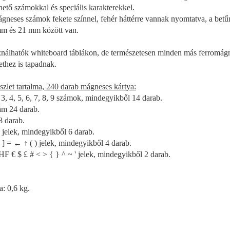
hető számokkal és speciális karakterekkel.
gneses számok fekete színnel, fehér háttérre vannak nyomtatva, a bet
m és 21 mm között van.
nálhatók whiteboard táblákon, de természetesen minden más ferromág
lethez is tapadnak.
szlet tartalma, 240 darab mágneses kártya:
, 3, 4, 5, 6, 7, 8, 9 számok, mindegyikből 14 darab.
ám 24 darab.
 8 darab.
* jelek, mindegyikből 6 darab.
[ ] = ← ↑ ( ) jelek, mindegyikből 4 darab.
CHF € $ £ # < > { } ^ ~ ' jelek, mindegyikből 2 darab.
a: 0,6 kg.