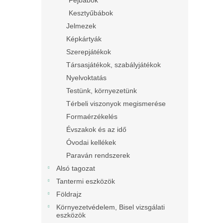
Fejbábok
Kesztyűbábok
Jelmezek
Képkártyák
Szerepjátékok
Társasjátékok, szabályjátékok
Nyelvoktatás
Testünk, környezetünk
Térbeli viszonyok megismerése
Formaérzékelés
Évszakok és az idő
Óvodai kellékek
Paraván rendszerek
Alsó tagozat
Tantermi eszközök
Földrajz
Környezetvédelem, Bisel vizsgálati
eszközök