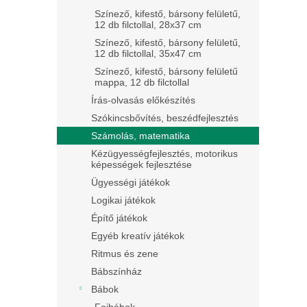
Színező, kifestő, bársony felületű,
12 db filctollal, 28x37 cm
Színező, kifestő, bársony felületű,
12 db filctollal, 35x47 cm
Színező, kifestő, bársony felületű
mappa, 12 db filctollal
Írás-olvasás előkészítés
Szókincsbővítés, beszédfejlesztés
Számolás, matematika
Kézügyességfejlesztés, motorikus
képességek fejlesztése
Ügyességi játékok
Logikai játékok
Építő játékok
Egyéb kreatív játékok
Ritmus és zene
Bábszínház
Bábok