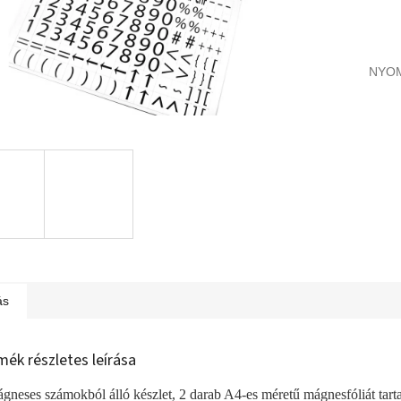
NYO
ás
mék részletes leírása
gneses számokból álló készlet, 2 darab A4-es méretű mágnesfóliát tart