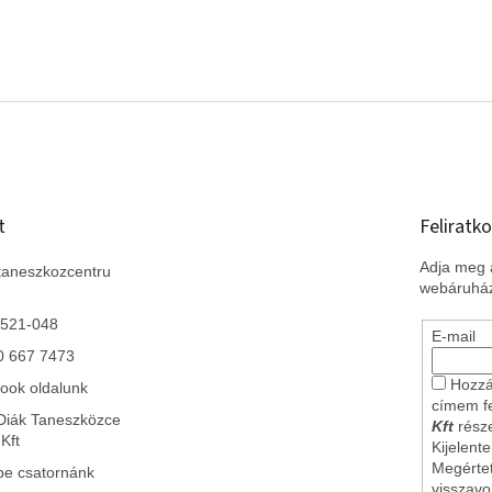
t
Feliratko
Adja meg a
taneszkozcentru
webáruház
 521-048
E-mail
0 667 7473
Hozzá
ook oldalunk
címem f
Diák Taneszközce
Kft
része
Kft
Kijelent
Megérte
be csatornánk
visszav