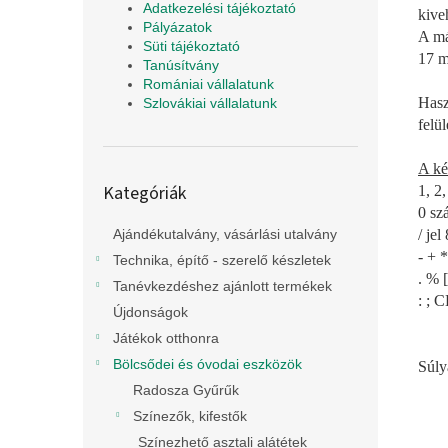
Adatkezelési tájékoztató
kive
Pályázatok
A má
Süti tájékoztató
17 m
Tanúsítvány
Romániai vállalatunk
Hasz
Szlovákiai vállalatunk
felü
A ké
Kategóriák
Kategóriák
1, 2
átugrása
0 sz
/ jel
Ajándékutalvány, vásárlási utalvány
- + 
Technika, építő - szerelő készletek
. % 
Tanévkezdéshez ajánlott termékek
: ; 
Újdonságok
Játékok otthonra
Bölcsődei és óvodai eszközök
Súly
Radosza Gyűrűk
Színezők, kifestők
Színezhető asztali alátétek