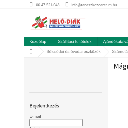
Ugrás
06 47 521-048
info@taneszkozcentrum.hu
a
fő
tartalomhoz
Kezdőlap
Szállítási feltételek
Ajándékutalvá
Kezdőlap
Bölcsődei és óvodai eszközök
Számolá
O
Mág
l
d
a
l
s
ó
p
Bejelentkezés
a
n
E-mail
e