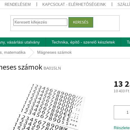
RENDELÉSEM
KAPCSOLAT - ELÉRHETŐSÉGEINK
SZÁLL
KERESÉS
ny, vásárlási utalvány
Technika, építő - szerelő készletek
T
s, matematika
Mágneses számok
neses számok
BA015LN
13 2
10 433 Ft
Egységár
Részlete