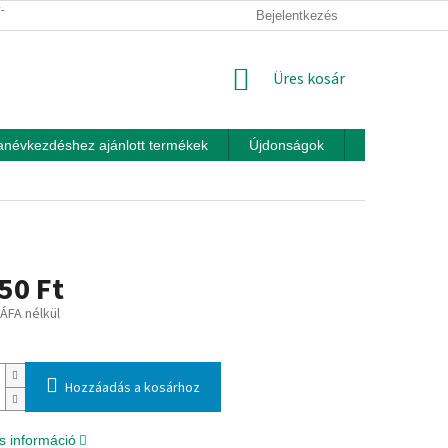
ÍTÁSI FELTÉTELEK
ÜZLETI FELTÉTELEK (ÁSZF)
Bejelentkezés
ADATKEZEL
KOSÁR
Üres kosár
anévkezdéshez ajánlott termékek
Újdonságok
Játékok otth
50 Ft
 ÁFA nélkül
:
Hozzáadás a kosárhoz
s információ