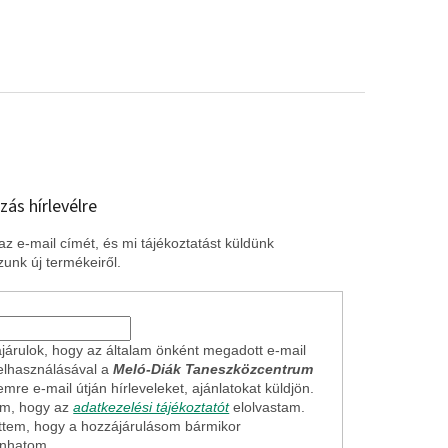
zás hírlevélre
z e-mail címét, és mi tájékoztatást küldünk
unk új termékeiről.
járulok, hogy az általam önként megadott e-mail
elhasználásával a
Meló-Diák Taneszközcentrum
mre e-mail útján hírleveleket, ajánlatokat küldjön.
em, hogy az
adatkezelési tájékoztatót
elolvastam.
ttem, hogy a hozzájárulásom bármikor
onhatom.