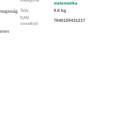
matematika
Súly
:
0.6 kg
űmagasság
EAN
7640155431217
vonalkód
:
neses