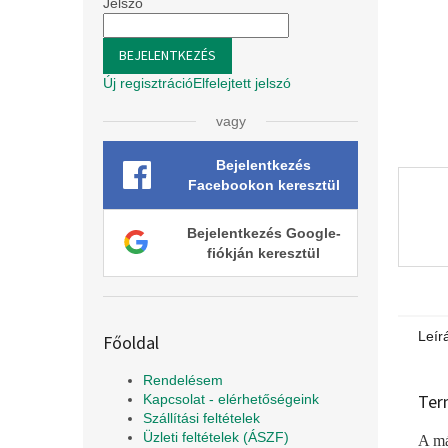
l
Jelszó
BEJELENTKEZÉS
Új regisztráció
Elfelejtett jelszó
vagy
Bejelentkezés
Facebookon keresztül
Bejelentkezés Google-
fiókján keresztül
Leír
Főoldal
Rendelésem
Ter
Kapcsolat - elérhetőségeink
Szállítási feltételek
Üzleti feltételek (ÁSZF)
A má