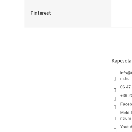
Pinterest
L
á
b
l
é
Kapcsola
c
info
@
m.hu
06 47
+36 2
Faceb
Meló-
ntrum 
Youtu