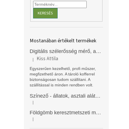
KERESÉS
Mostanában értékelt termékek
Digitális szélerősség mérő, anemométer, EM2250
Kiss Attila
|
A termék értékelése 5-ből 5 csillag.
Egyszerűen kezelhető, profi műszer,
megfizethető áron. A tároló kofferrel
biztonságosan tudom szállítani. A
szállítással is minden rendben volt.
Színező - állatok, asztali alátét, Funny Mat
|
A termék értékelése 5-ből 5 csillag.
Földgömb keresztmetszeti modell
|
A termék értékelése 5-ből 5 csillag.