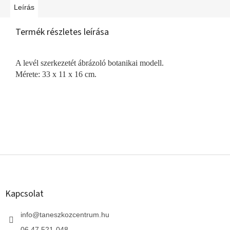
Leírás
Termék részletes leírása
A levél szerkezetét ábrázoló botanikai modell.
Mérete: 33 x 11 x 16 cm.
L
á
b
l
Kapcsolat
é
c
info
@
taneszkozcentrum.hu
06 47 521-048