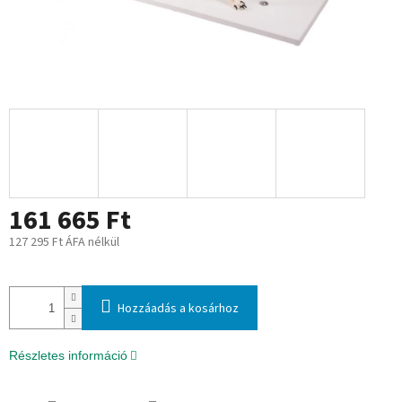
161 665 Ft
127 295 Ft ÁFA nélkül
Egységár:
Hozzáadás a kosárhoz
Részletes információ