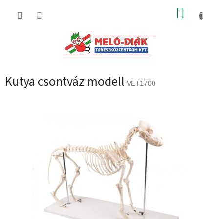
Ugrás
KOSÁR
a
fő
tartalomhoz
Kutya csontváz modell
VET1700