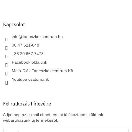
L
á
b
l
Kapcsolat
é
c
info
@
taneszkozcentrum.hu
06 47 521-048
+36 20 667 7473
Facebook oldalunk
Meló-Diák Taneszközcentrum Kft
Youtube csatornánk
Feliratkozás hírlevélre
Adja meg az e-mail címét, és mi tájékoztatást küldünk
webáruházunk új termékeiről.