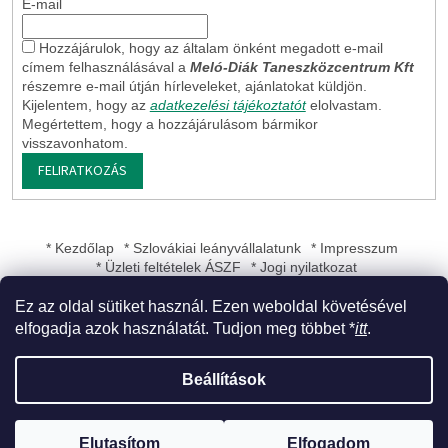
E-mail
Hozzájárulok, hogy az általam önként megadott e-mail
címem felhasználásával a
Meló-Diák Taneszközcentrum Kft
részemre e-mail útján hírleveleket, ajánlatokat küldjön.
Kijelentem, hogy az
adatkezelési tájékoztatót
elolvastam.
Megértettem, hogy a hozzájárulásom bármikor
visszavonhatom.
FELIRATKOZÁS
* Kezdőlap
* Szlovákiai leányvállalatunk
* Impresszum
* Üzleti feltételek ÁSZF
* Jogi nyilatkozat
Ez az oldal sütiket használ. Ezen weboldal követésével
elfogadja azok használatát. Tudjon meg többet *
itt
.
Shoptet készítette
Beállítások
Copyright 2026
Meló-Diák Taneszközcentrum Kft
. Minden jog
Elutasítom
Elfogadom
fenntartva.
Süti beállítások szerkesztése