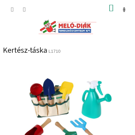
Ugrás
KOSÁR
a
fő
tartalomhoz
Kertész-táska
L1710