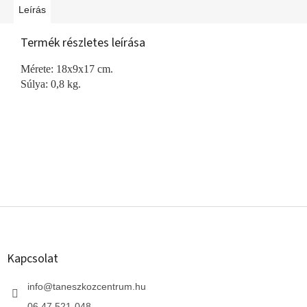
Leírás
Termék részletes leírása
Mérete: 18x9x17 cm.
Súlya: 0,8 kg.
L
á
b
l
Kapcsolat
é
c
info
@
taneszkozcentrum.hu
06 47 521-048