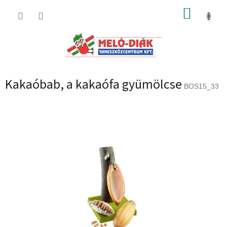
Ugrás
KOSÁR
a
fő
tartalomhoz
Kakaóbab, a kakaófa gyümölcse
BOS15_33