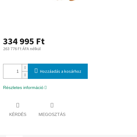
334 995 Ft
263 776 Ft ÁFA nélkül
Egységár:
Hozzáadás a kosárhoz
Részletes információ
KÉRDÉS
MEGOSZTÁS