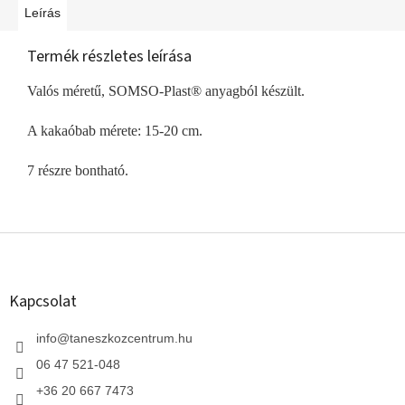
Leírás
Termék részletes leírása
Valós méretű, SOMSO-Plast® anyagból készült.
A kakaóbab mérete: 15-20 cm.
7 részre bontható.
L
á
b
l
Kapcsolat
é
c
info
@
taneszkozcentrum.hu
06 47 521-048
+36 20 667 7473