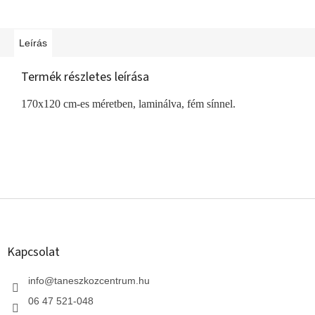
Leírás
Termék részletes leírása
170x120 cm-es méretben, laminálva, fém sínnel.
L
á
b
l
Kapcsolat
é
c
info
@
taneszkozcentrum.hu
06 47 521-048