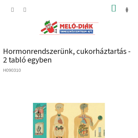
Ugrás
KOSÁR
a
fő
tartalomhoz
Hormonrendszerünk, cukorháztartás -
2 tabló egyben
H090310