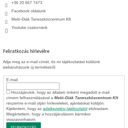
+36 20 667 7473
Facebook oldalunk
Meló-Diák Taneszközcentrum Kft
Youtube csatornánk
Feliratkozás hírlevélre
Adja meg az e-mail címét, és mi tájékoztatást küldünk
webáruházunk új termékeiről.
E-mail
Hozzájárulok, hogy az általam önként megadott e-mail
címem felhasználásával a
Meló-Diák Taneszközcentrum Kft
részemre e-mail útján hírleveleket, ajánlatokat küldjön.
Kijelentem, hogy az
adatkezelési tájékoztatót
elolvastam.
Megértettem, hogy a hozzájárulásom bármikor
visszavonhatom.
FELIRATKOZÁS