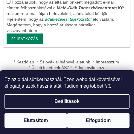
Hozzájárulok, hogy az általam önként megadott e-mail
címem felhasználásával a
Meló-Diák Taneszközcentrum Kft
részemre e-mail útján hírleveleket, ajánlatokat küldjön.
Kijelentem, hogy az
adatkezelési tájékoztatót
elolvastam.
Megértettem, hogy a hozzájárulásom bármikor
visszavonhatom.
FELIRATKOZÁS
* Kezdőlap
* Szlovákiai leányvállalatunk
* Impresszum
* Üzleti feltételek ÁSZF
* Jogi nyilatkozat
Ez az oldal sütiket használ. Ezen weboldal követésével
elfogadja azok használatát. Tudjon meg többet *
itt
.
Shoptet készítette
Beállítások
Copyright 2026
Meló-Diák Taneszközcentrum Kft
. Minden jog
Elutasítom
Elfogadom
fenntartva.
Süti beállítások szerkesztése