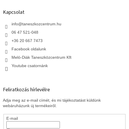
b
l
Kapcsolat
é
c
info
@
taneszkozcentrum.hu
06 47 521-048
+36 20 667 7473
Facebook oldalunk
Meló-Diák Taneszközcentrum Kft
Youtube csatornánk
Feliratkozás hírlevélre
Adja meg az e-mail címét, és mi tájékoztatást küldünk
webáruházunk új termékeiről.
E-mail