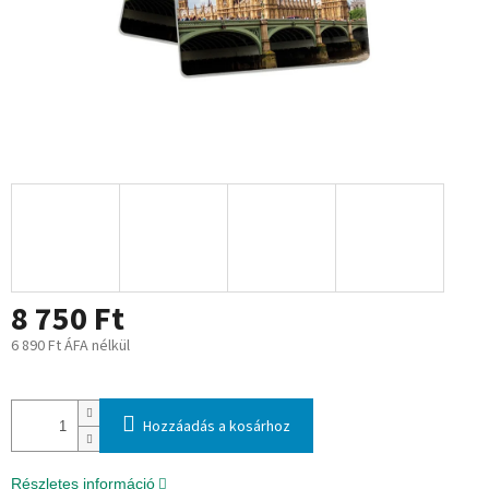
8 750 Ft
6 890 Ft ÁFA nélkül
Egységár:
Hozzáadás a kosárhoz
Részletes információ