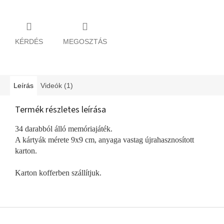
KÉRDÉS
MEGOSZTÁS
Leírás
Videók (1)
Termék részletes leírása
34 darabból álló memóriajáték.
A kártyák mérete 9x9 cm, anyaga vastag újrahasznosított
karton.
Karton kofferben szállítjuk.
L
á