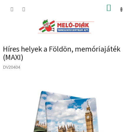
Ugrás
KOSÁR
a
fő
tartalomhoz
Híres helyek a Földön, memóriajáték
(MAXI)
DV20404