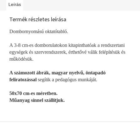
Leírás
Termék részletes leírása
Dombornyomású oktatótabló.
A 3-8 cm-es domborulatokon kitapinthatóak a rendszertani
egységek és szervrendszerek, érthetővé válik felépítésük és
működésük.
A számozott ábrák, magyar nyelvű, öntapadó
feliratozással
segítik a pedagógus munkáját.
50x70 cm-es méretben.
Műanyag sínnel szállítjuk.
L
á
b