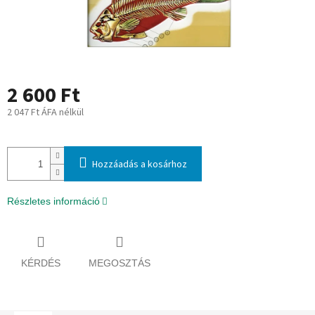
2 600 Ft
2 047 Ft ÁFA nélkül
Egységár:
Hozzáadás a kosárhoz
Részletes információ
KÉRDÉS
MEGOSZTÁS