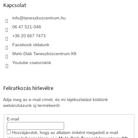
l
Kapcsolat
é
c
info
@
taneszkozcentrum.hu
06 47 521-048
+36 20 667 7473
Facebook oldalunk
Meló-Diák Taneszközcentrum Kft
Youtube csatornánk
Feliratkozás hírlevélre
Adja meg az e-mail címét, és mi tájékoztatást küldünk
webáruházunk új termékeiről.
E-mail
Hozzájárulok, hogy az általam önként megadott e-mail