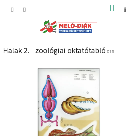
Ugrás
KOSÁR
a
fő
tartalomhoz
Halak 2. - zoológiai oktatótabló
016