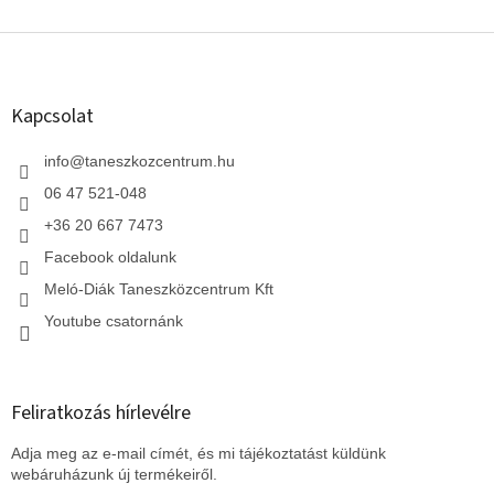
L
á
b
l
Kapcsolat
é
c
info
@
taneszkozcentrum.hu
06 47 521-048
+36 20 667 7473
Facebook oldalunk
Meló-Diák Taneszközcentrum Kft
Youtube csatornánk
Feliratkozás hírlevélre
Adja meg az e-mail címét, és mi tájékoztatást küldünk
webáruházunk új termékeiről.