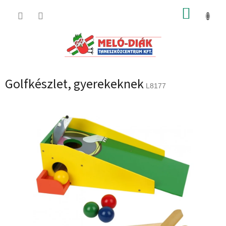
Ugrás
KOSÁR
a
fő
tartalomhoz
Golfkészlet, gyerekeknek
L8177