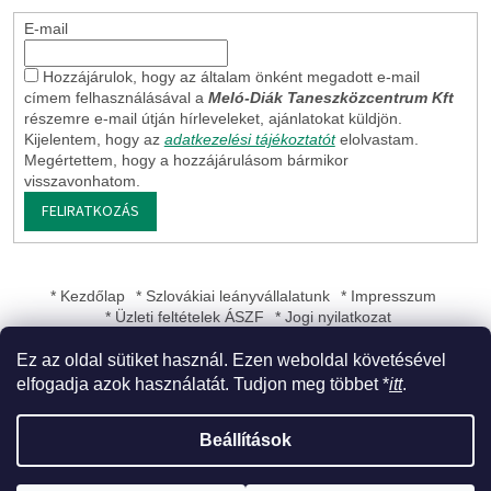
E-mail
Hozzájárulok, hogy az általam önként megadott e-mail
címem felhasználásával a
Meló-Diák Taneszközcentrum Kft
részemre e-mail útján hírleveleket, ajánlatokat küldjön.
Kijelentem, hogy az
adatkezelési tájékoztatót
elolvastam.
Megértettem, hogy a hozzájárulásom bármikor
visszavonhatom.
FELIRATKOZÁS
* Kezdőlap
* Szlovákiai leányvállalatunk
* Impresszum
* Üzleti feltételek ÁSZF
* Jogi nyilatkozat
Ez az oldal sütiket használ. Ezen weboldal követésével
elfogadja azok használatát. Tudjon meg többet *
itt
.
Shoptet készítette
Beállítások