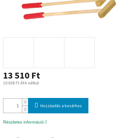
13 510 Ft
10 638 Ft ÁFA nélkül
Egységár:
Hozzáadás a kosárhoz
Részletes információ