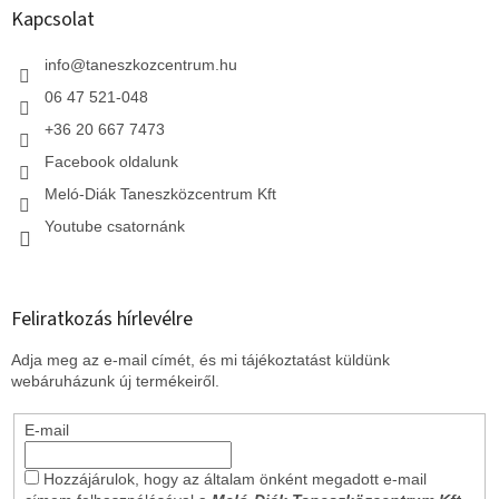
l
Kapcsolat
é
c
info
@
taneszkozcentrum.hu
06 47 521-048
+36 20 667 7473
Facebook oldalunk
Meló-Diák Taneszközcentrum Kft
Youtube csatornánk
Feliratkozás hírlevélre
Adja meg az e-mail címét, és mi tájékoztatást küldünk
webáruházunk új termékeiről.
E-mail
Hozzájárulok, hogy az általam önként megadott e-mail