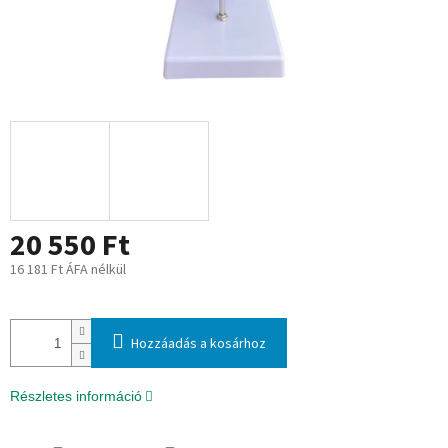
20 550 Ft
16 181 Ft ÁFA nélkül
Egységár:
Hozzáadás a kosárhoz
Részletes információ