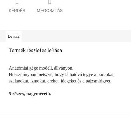
KÉRDÉS
MEGOSZTÁS
Leírás
Termék részletes leírása
Anatómiai gége modell, állványon.
Hosszirányban metszve, hogy láthatóvá tegye a porcokat,
szalagokat, izmokat, ereket, idegeket és a pajzsmirigyet.
5 részes, nagyméretű.
L
á
b