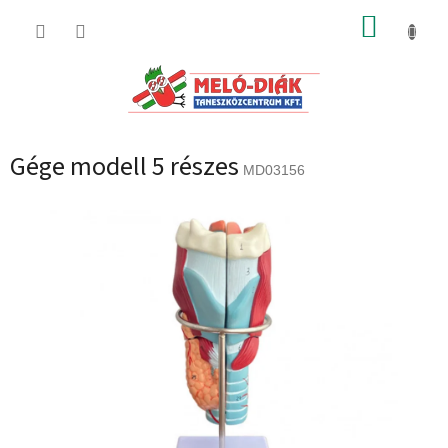
Ugrás
KOSÁR
a
fő
tartalomhoz
Gége modell 5 részes
MD03156