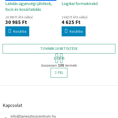
Labdás ügyességi játékok,
Logikai formakirakó
focis és kosárlabdás
24 398 Ft ÁFA nélkül
3 642 Ft ÁFA nélkül
30 985 Ft
4 625 Ft
Kosárba
Kosárba
TOVÁBBI 18 BETÖLTÉSE
L
1
3
6
a
L
p
összesen
106
termék
i
o
s
FEL
z
t
á
s
a
L
i
r
á
á
b
n
l
Kapcsolat
y
é
í
c
info
@
taneszkozcentrum.hu