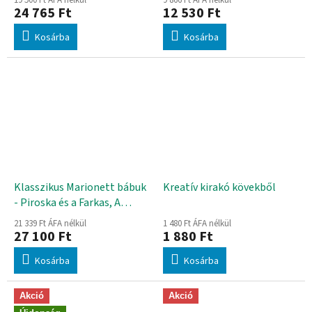
24 765 Ft
12 530 Ft
Kosárba
Kosárba
Klasszikus Marionett bábuk
Kreatív kirakó kövekből
- Piroska és a Farkas, A
három kismalac
21 339 Ft ÁFA nélkül
1 480 Ft ÁFA nélkül
27 100 Ft
1 880 Ft
Kosárba
Kosárba
Akció
Akció