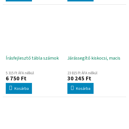
Írásfejlesztő tábla számok
Járássegítő kiskocsi, macis
5 315 Ft ÁFA nélkül
23 815 Ft ÁFA nélkül
6 750 Ft
30 245 Ft
Kosárba
Kosárba