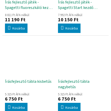
Írás fejlesztő játék -
Írás fejlesztő játék -
Spagetti fluoreszkáló kezdő
Spagetti Start kezdő
készlet
készlet
8 811 Ft ÁFA nélkül
7 992 Ft ÁFA nélkül
11 190 Ft
10 150 Ft
Kosárba
Kosárba
Írásfejlesztő tábla kisbetűs
Írásfejlesztő tábla
nagybetűs
5 315 Ft ÁFA nélkül
5 315 Ft ÁFA nélkül
6 750 Ft
6 750 Ft
Kosárba
Kosárba