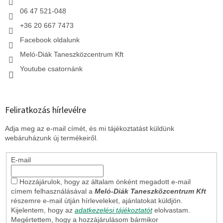
t
á
06 47 521-048
s
+36 20 667 7473
e
l
Facebook oldalunk
e
Meló-Diák Taneszközcentrum Kft
m
e
Youtube csatornánk
i
Feliratkozás hírlevélre
Adja meg az e-mail címét, és mi tájékoztatást küldünk
webáruházunk új termékeiről.
E-mail
Hozzájárulok, hogy az általam önként megadott e-mail
címem felhasználásával a
Meló-Diák Taneszközcentrum Kft
részemre e-mail útján hírleveleket, ajánlatokat küldjön.
Kijelentem, hogy az
adatkezelési tájékoztatót
elolvastam.
Megértettem, hogy a hozzájárulásom bármikor