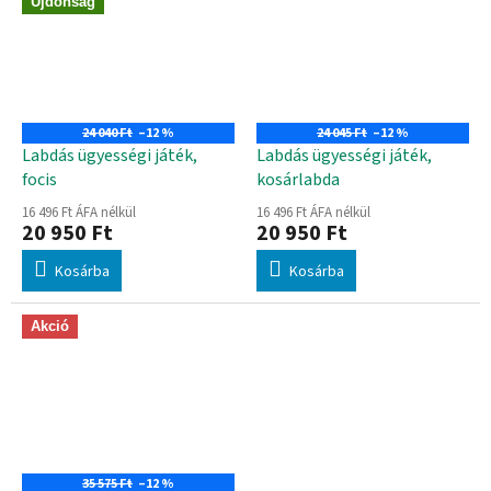
Újdonság
24 040 Ft
–12 %
24 045 Ft
–12 %
Labdás ügyességi játék,
Labdás ügyességi játék,
focis
kosárlabda
16 496 Ft ÁFA nélkül
16 496 Ft ÁFA nélkül
20 950 Ft
20 950 Ft
Kosárba
Kosárba
Akció
35 575 Ft
–12 %