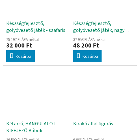
Készségfejlesztő,
Készségfejlesztő,
golyóvezető játék - szafaris
golyóvezető játék, nagy
méretű
25 197 Ft ÁFA nélkül
37 953 Ft ÁFA nélkül
32 000 Ft
48 200 Ft
Kosárba
Kosárba
Kétarcú, HANGULATOT
Kirakó állatfigurás
KIFEJEZŐ Bábok
19 500 Ft ÁFA nélkül
9 866 Ft ÁFA nélkül