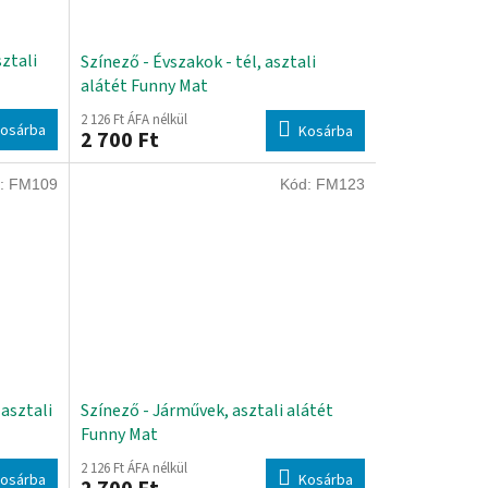
sztali
Színező - Évszakok - tél, asztali
alátét Funny Mat
2 126 Ft ÁFA nélkül
osárba
Kosárba
2 700 Ft
:
FM109
Kód:
FM123
asztali
Színező - Járművek, asztali alátét
Funny Mat
2 126 Ft ÁFA nélkül
osárba
Kosárba