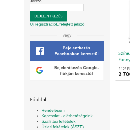
r
l
Jelszó
r
e
m
n
é
BEJELENTKEZÉS
d
k
Új regisztráció
Elfelejtett jelszó
e
e
z
k
vagy
é
l
s
i
Bejelentkezés
e
Színez
s
Facebookon keresztül
Funny
t
á
Bejelentkezés Google-
2 126 F
j
2 70
fiókján keresztül
a
Főoldal
Rendelésem
Kapcsolat - elérhetőségeink
Szállítási feltételek
Üzleti feltételek (ÁSZF)