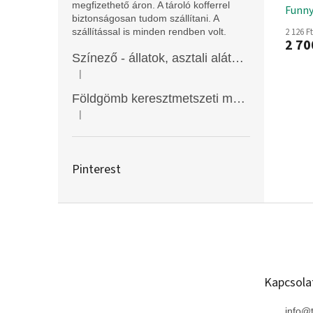
megfizethető áron. A tároló kofferrel
Funny
biztonságosan tudom szállítani. A
2 126 F
szállítással is minden rendben volt.
2 70
Színező - állatok, asztali alátét, Funny Mat
|
A termék értékelése 5-ből 5 csillag.
Földgömb keresztmetszeti modell
|
A termék értékelése 5-ből 5 csillag.
Pinterest
L
á
b
l
é
Kapcsola
c
info
@