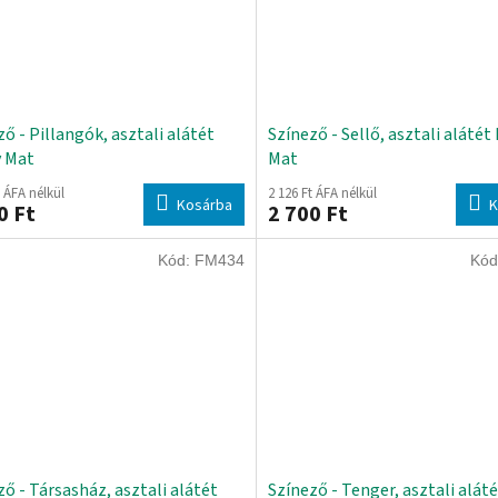
ő - Pillangók, asztali alátét
Színező - Sellő, asztali alátét
 Mat
Mat
t ÁFA nélkül
2 126 Ft ÁFA nélkül
Kosárba
K
0 Ft
2 700 Ft
Kód:
FM434
Kód
ző - Társasház, asztali alátét
Színező - Tenger, asztali alát