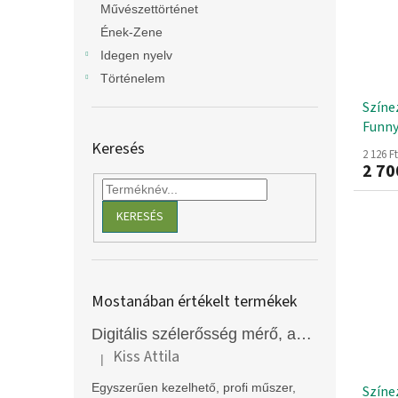
Művészettörténet
Ének-Zene
Idegen nyelv
Történelem
Színez
Funny
Keresés
2 126 F
2 70
KERESÉS
Mostanában értékelt termékek
Digitális szélerősség mérő, anemométer, EM2250
Kiss Attila
|
A termék értékelése 5-ből 5 csillag.
Egyszerűen kezelhető, profi műszer,
Színe