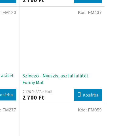
2 700 Ft
:
FM120
Kód:
FM437
 alátét
Színező - Nyuszis, asztali alátét
Funny Mat
2 126 Ft ÁFA nélkül
osárba
Kosárba
2 700 Ft
:
FM277
Kód:
FM059