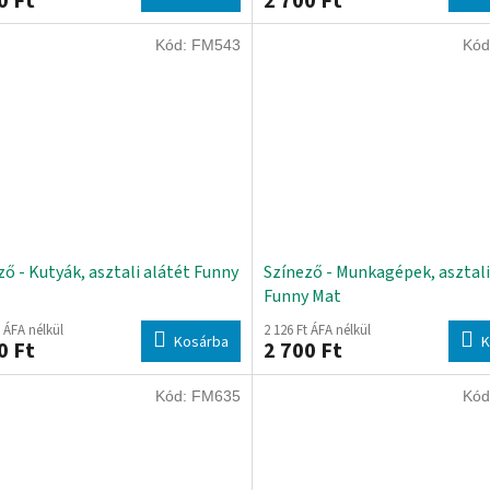
0 Ft
2 700 Ft
Kód:
FM543
Kód
ző - Kutyák, asztali alátét Funny
Színező - Munkagépek, asztali
Funny Mat
t ÁFA nélkül
2 126 Ft ÁFA nélkül
Kosárba
K
0 Ft
2 700 Ft
Kód:
FM635
Kód