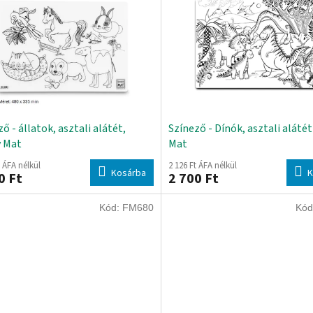
ő - állatok, asztali alátét,
Színező - Dínók, asztali aláté
 Mat
Mat
t ÁFA nélkül
2 126 Ft ÁFA nélkül
Kosárba
K
0 Ft
2 700 Ft
Kód:
FM680
Kód