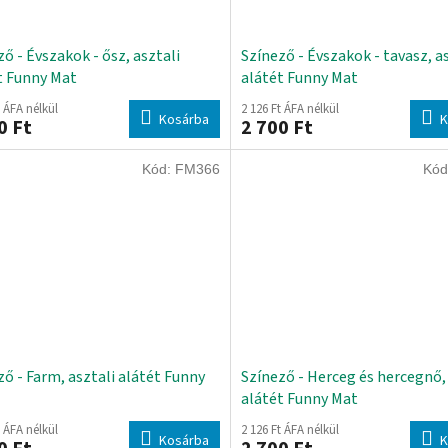
ő - Évszakok - ősz, asztali
Színező - Évszakok - tavasz, a
t Funny Mat
alátét Funny Mat
t ÁFA nélkül
2 126 Ft ÁFA nélkül
Kosárba
K
0 Ft
2 700 Ft
Kód:
FM366
Kód
ző - Farm, asztali alátét Funny
Színező - Herceg és hercegnő, 
alátét Funny Mat
t ÁFA nélkül
2 126 Ft ÁFA nélkül
Kosárba
K