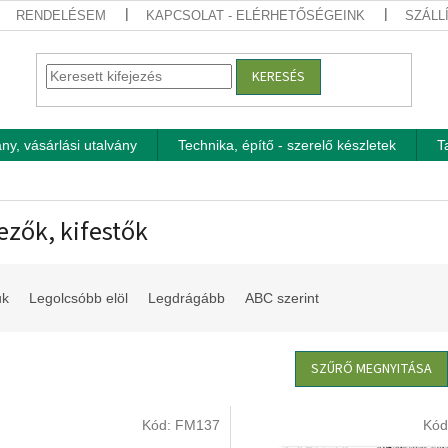
RENDELÉSEM
KAPCSOLAT - ELÉRHETŐSÉGEINK
SZÁLL
KERESÉS
ny, vásárlási utalvány
Technika, építő - szerelő készletek
T
ezők, kifestők
uk
Legolcsóbb elöl
Legdrágább
ABC szerint
SZŰRŐ MEGNYITÁSA
Kód:
FM137
Kód