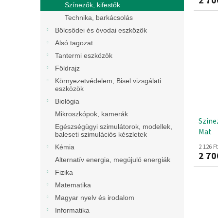
2 70
Színezők, kifestők
Technika, barkácsolás
Bölcsődei és óvodai eszközök
Alsó tagozat
Tantermi eszközök
Földrajz
Környezetvédelem, Bisel vizsgálati
eszközök
Biológia
Mikroszkópok, kamerák
Színe
Egészségügyi szimulátorok, modellek,
Mat
baleseti szimulációs készletek
2 126 F
Kémia
2 70
Alternatív energia, megújuló energiák
Fizika
Matematika
Magyar nyelv és irodalom
Informatika