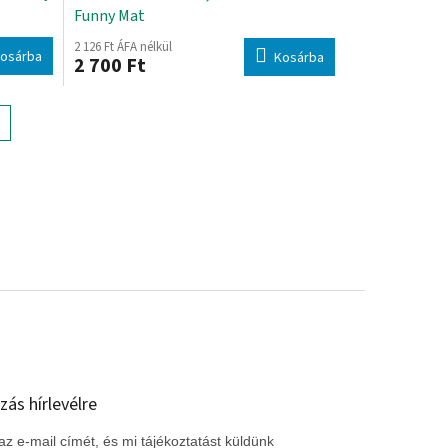
Funny Mat
2 126 Ft ÁFA nélkül
osárba
Kosárba
2 700 Ft
zás hírlevélre
z e-mail címét, és mi tájékoztatást küldünk