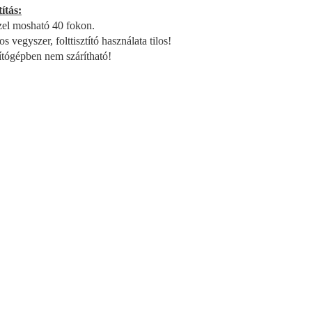
títás:
el mosható 40 fokon.
s vegyszer, folttisztító használata tilos!
ítógépben nem szárítható!