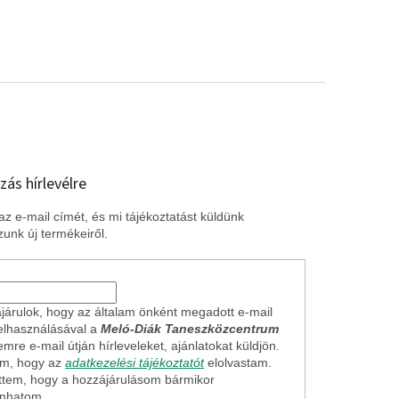
zás hírlevélre
z e-mail címét, és mi tájékoztatást küldünk
unk új termékeiről.
járulok, hogy az általam önként megadott e-mail
elhasználásával a
Meló-Diák Taneszközcentrum
mre e-mail útján hírleveleket, ajánlatokat küldjön.
em, hogy az
adatkezelési tájékoztatót
elolvastam.
ttem, hogy a hozzájárulásom bármikor
onhatom.