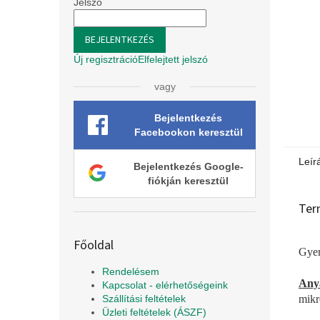
l
Jelszó
BEJELENTKEZÉS
Új regisztráció
Elfelejtett jelszó
vagy
Bejelentkezés
Facebookon keresztül
Leír
Bejelentkezés Google-
fiókján keresztül
Ter
Főoldal
Gyer
Rendelésem
Any
Kapcsolat - elérhetőségeink
mikr
Szállítási feltételek
Üzleti feltételek (ÁSZF)