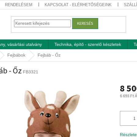
RENDELÉSEM
KAPCSOLAT - ELÉRHETŐSÉGEINK
SZÁLL
KERESÉS
ny, vásárlási utalvány
Technika, építő - szerelő készletek
T
Fejbábok
Fejbáb - Őz
áb - Őz
FB3321
8 50
6 693 Ft 
Egységár
Részlete