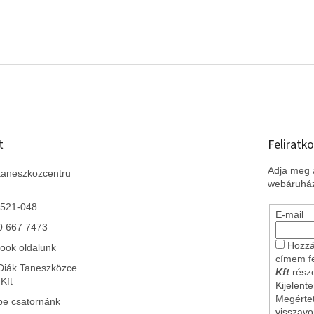
t
Feliratko
Adja meg a
taneszkozcentru
webáruház
 521-048
E-mail
0 667 7473
Hozzá
ook oldalunk
címem f
Diák Taneszközce
Kft
része
Kft
Kijelent
Megérte
be csatornánk
visszav