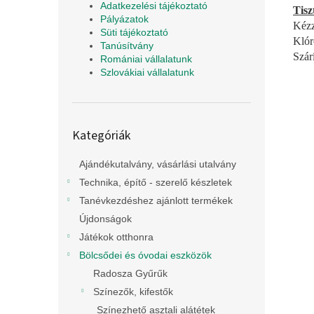
Adatkezelési tájékoztató
Tisz
Pályázatok
Kézz
Süti tájékoztató
Klóro
Tanúsítvány
Szár
Romániai vállalatunk
Szlovákiai vállalatunk
Kategóriák
Kategóriák
átugrása
Ajándékutalvány, vásárlási utalvány
Technika, építő - szerelő készletek
Tanévkezdéshez ajánlott termékek
Újdonságok
Játékok otthonra
Bölcsődei és óvodai eszközök
Radosza Gyűrűk
Színezők, kifestők
Színezhető asztali alátétek