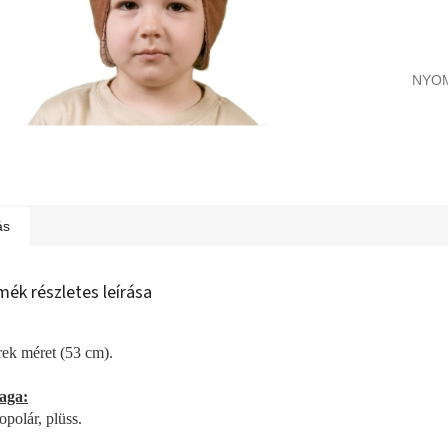
NYO
ás
mék részletes leírása
ek méret (53 cm).
aga:
opolár, plüss.