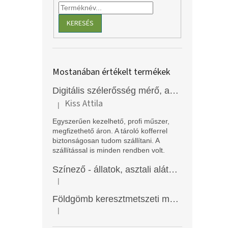
KERESÉS
Mostanában értékelt termékek
Digitális szélerősség mérő, anemométer, EM2250
Kiss Attila
|
A termék értékelése 5-ből 5 csillag.
Egyszerűen kezelhető, profi műszer,
megfizethető áron. A tároló kofferrel
biztonságosan tudom szállítani. A
szállítással is minden rendben volt.
Színező - állatok, asztali alátét, Funny Mat
|
A termék értékelése 5-ből 5 csillag.
Földgömb keresztmetszeti modell
|
A termék értékelése 5-ből 5 csillag.