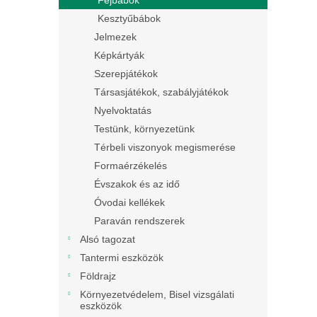
Fejbábok
Kesztyűbábok
Jelmezek
Képkártyák
Szerepjátékok
Társasjátékok, szabályjátékok
Nyelvoktatás
Testünk, környezetünk
Térbeli viszonyok megismerése
Formaérzékelés
Évszakok és az idő
Óvodai kellékek
Paraván rendszerek
Alsó tagozat
Tantermi eszközök
Földrajz
Környezetvédelem, Bisel vizsgálati
eszközök