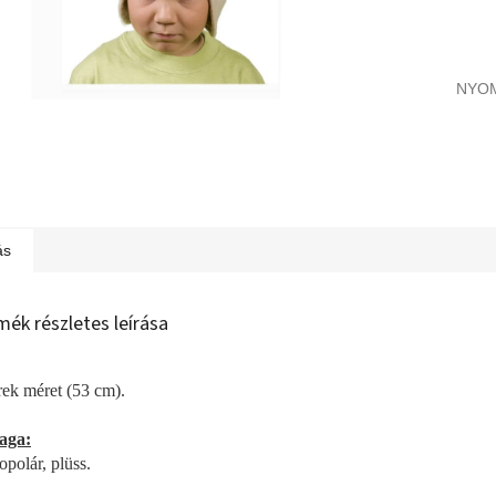
NYO
ás
mék részletes leírása
ek méret (53 cm).
aga:
opolár, plüss.