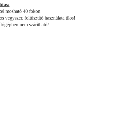
títás:
el mosható 40 fokon.
s vegyszer, folttisztító használata tilos!
ítógépben nem szárítható!