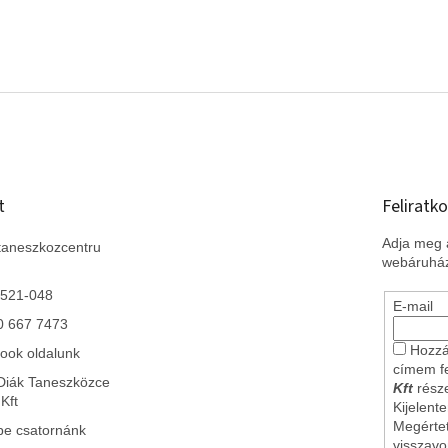
t
Feliratko
Adja meg a
taneszkozcentru
webáruház
 521-048
E-mail
0 667 7473
Hozzá
ook oldalunk
címem f
Diák Taneszközce
Kft
része
Kft
Kijelent
Megérte
be csatornánk
visszav