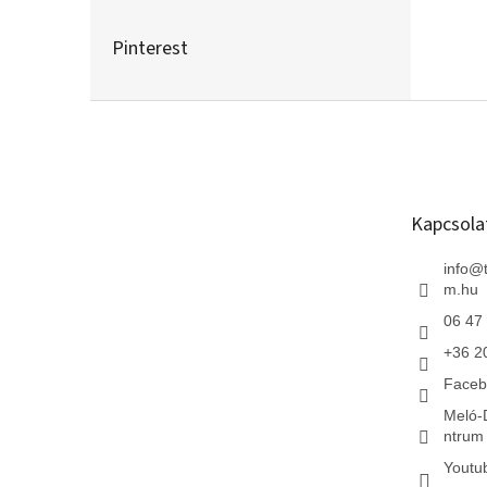
Pinterest
L
á
b
l
é
Kapcsola
c
info
@
m.hu
06 47
+36 2
Faceb
Meló-
ntrum 
Youtu