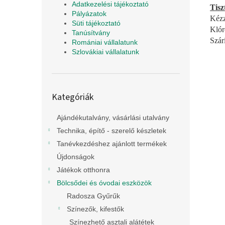
Adatkezelési tájékoztató
Tisz
Pályázatok
Kézz
Süti tájékoztató
Klóro
Tanúsítvány
Szár
Romániai vállalatunk
Szlovákiai vállalatunk
Kategóriák
Kategóriák
átugrása
Ajándékutalvány, vásárlási utalvány
Technika, építő - szerelő készletek
Tanévkezdéshez ajánlott termékek
Újdonságok
Játékok otthonra
Bölcsődei és óvodai eszközök
Radosza Gyűrűk
Színezők, kifestők
Színezhető asztali alátétek