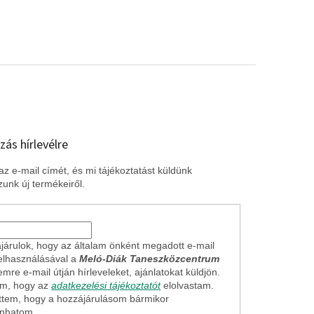
zás hírlevélre
z e-mail címét, és mi tájékoztatást küldünk
unk új termékeiről.
járulok, hogy az általam önként megadott e-mail
elhasználásával a
Meló-Diák Taneszközcentrum
mre e-mail útján hírleveleket, ajánlatokat küldjön.
em, hogy az
adatkezelési tájékoztatót
elolvastam.
ttem, hogy a hozzájárulásom bármikor
onhatom.