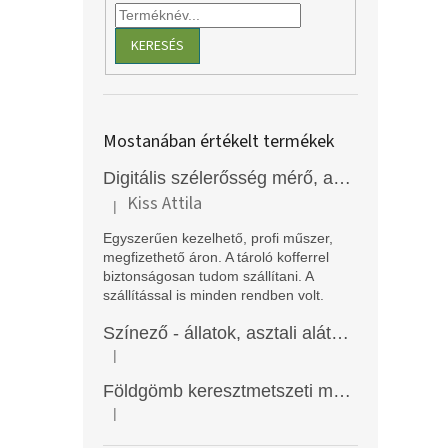
KERESÉS
Mostanában értékelt termékek
Digitális szélerősség mérő, anemométer, EM2250
Kiss Attila
|
A termék értékelése 5-ből 5 csillag.
Egyszerűen kezelhető, profi műszer,
megfizethető áron. A tároló kofferrel
biztonságosan tudom szállítani. A
szállítással is minden rendben volt.
Színező - állatok, asztali alátét, Funny Mat
|
A termék értékelése 5-ből 5 csillag.
Földgömb keresztmetszeti modell
|
A termék értékelése 5-ből 5 csillag.