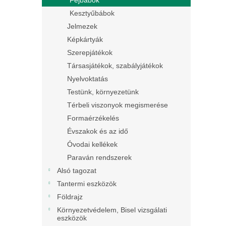
Fejbábok
Kesztyűbábok
Jelmezek
Képkártyák
Szerepjátékok
Társasjátékok, szabályjátékok
Nyelvoktatás
Testünk, környezetünk
Térbeli viszonyok megismerése
Formaérzékelés
Évszakok és az idő
Óvodai kellékek
Paraván rendszerek
Alsó tagozat
Tantermi eszközök
Földrajz
Környezetvédelem, Bisel vizsgálati
eszközök