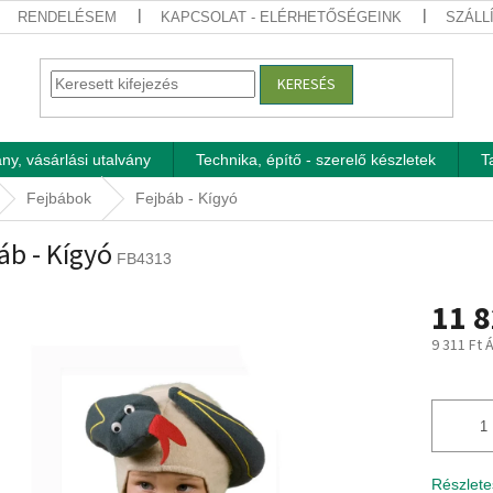
RENDELÉSEM
KAPCSOLAT - ELÉRHETŐSÉGEINK
SZÁLL
KERESÉS
ny, vásárlási utalvány
Technika, építő - szerelő készletek
T
Fejbábok
Fejbáb - Kígyó
áb - Kígyó
FB4313
11 8
9 311 Ft 
Egységár
Részlete