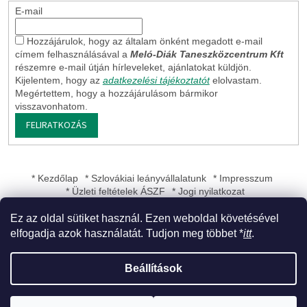
E-mail
Hozzájárulok, hogy az általam önként megadott e-mail
címem felhasználásával a
Meló-Diák Taneszközcentrum Kft
részemre e-mail útján hírleveleket, ajánlatokat küldjön.
Kijelentem, hogy az
adatkezelési tájékoztatót
elolvastam.
Megértettem, hogy a hozzájárulásom bármikor
visszavonhatom.
FELIRATKOZÁS
* Kezdőlap
* Szlovákiai leányvállalatunk
* Impresszum
* Üzleti feltételek ÁSZF
* Jogi nyilatkozat
Ez az oldal sütiket használ. Ezen weboldal követésével
elfogadja azok használatát. Tudjon meg többet *
itt
.
Shoptet készítette
Beállítások
Copyright 2026
Meló-Diák Taneszközcentrum Kft
. Minden jog