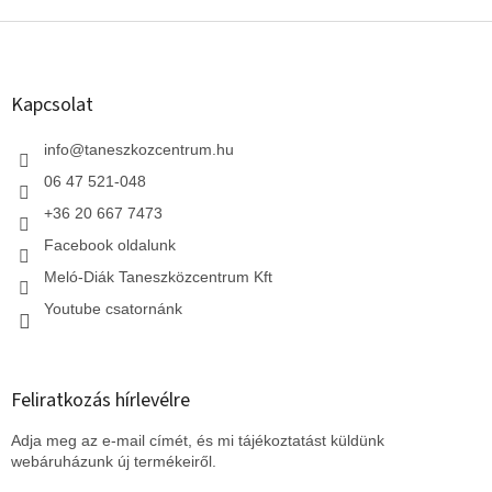
L
á
b
l
Kapcsolat
é
c
info
@
taneszkozcentrum.hu
06 47 521-048
+36 20 667 7473
Facebook oldalunk
Meló-Diák Taneszközcentrum Kft
Youtube csatornánk
Feliratkozás hírlevélre
Adja meg az e-mail címét, és mi tájékoztatást küldünk
webáruházunk új termékeiről.