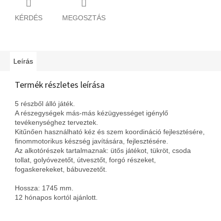
KÉRDÉS
MEGOSZTÁS
Leírás
Termék részletes leírása
5 részből álló játék.
A részegységek más-más kézügyességet igénylő
tevékenységhez terveztek.
Kitűnően használható kéz és szem koordináció fejlesztésére,
finommotorikus készség javítására, fejlesztésére.
Az alkotórészek tartalmaznak: ütős játékot, tükröt, csoda
tollat, golyóvezetőt, útvesztőt, forgó részeket,
fogaskerekeket, bábuvezetőt.
Hossza: 1745 mm.
12 hónapos kortól ajánlott.