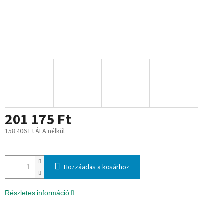
201 175 Ft
158 406 Ft ÁFA nélkül
Egységár:
Hozzáadás a kosárhoz
Részletes információ