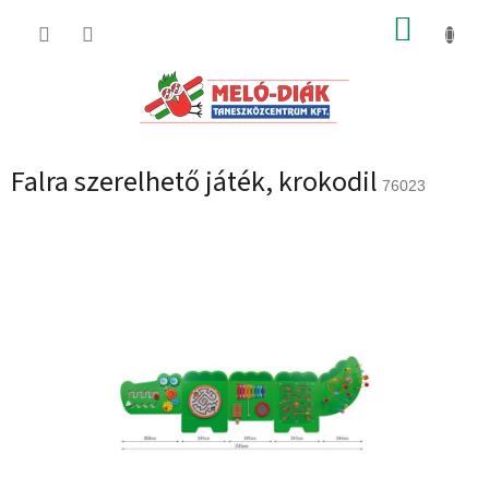
Ugrás
KOSÁR
a
fő
tartalomhoz
Falra szerelhető játék, krokodil
76023