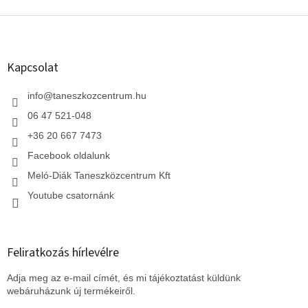
L
á
b
l
Kapcsolat
é
c
info
@
taneszkozcentrum.hu
06 47 521-048
+36 20 667 7473
Facebook oldalunk
Meló-Diák Taneszközcentrum Kft
Youtube csatornánk
Feliratkozás hírlevélre
Adja meg az e-mail címét, és mi tájékoztatást küldünk
webáruházunk új termékeiről.