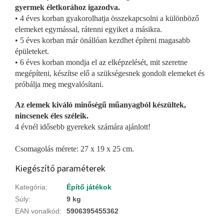
gyermek életkorához igazodva.
• 4 éves korban gyakorolhatja összekapcsolni a különböző
elemeket egymással, rátenni egyiket a másikra.
• 5 éves korban már önállóan kezdhet építeni magasabb
épületeket.
• 6 éves korban mondja el az elképzelését, mit szeretne
megépíteni, készítse elő a szükségesnek gondolt elemeket és
próbálja meg megvalósítani.
Az elemek kiváló minőségű műanyagból készültek,
nincsenek éles széleik.
4 évnél idősebb gyerekek számára ajánlott!
Csomagolás mérete: 27 x 19 x 25 cm.
Kiegészítő paraméterek
Kategória
:
Építő játékok
Súly
:
9 kg
EAN vonalkód
:
5906395455362