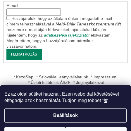
E-mail
Hozzájárulok, hogy az általam önként megadott e-mail
címem felhasználásával a
Meló-Diák Taneszközcentrum Kft
részemre e-mail útján hírleveleket, ajánlatokat küldjön.
Kijelentem, hogy az
adatkezelési tájékoztatót
elolvastam.
Megértettem, hogy a hozzájárulásom bármikor
visszavonhatom.
FELIRATKOZÁS
* Kezdőlap
* Szlovákiai leányvállalatunk
* Impresszum
* Üzleti feltételek ÁSZF
* Jogi nyilatkozat
Ez az oldal sütiket használ. Ezen weboldal követésével
elfogadja azok használatát. Tudjon meg többet *
itt
.
Shoptet készítette
Beállítások
Copyright 2026
Meló-Diák Taneszközcentrum Kft
. Minden jog