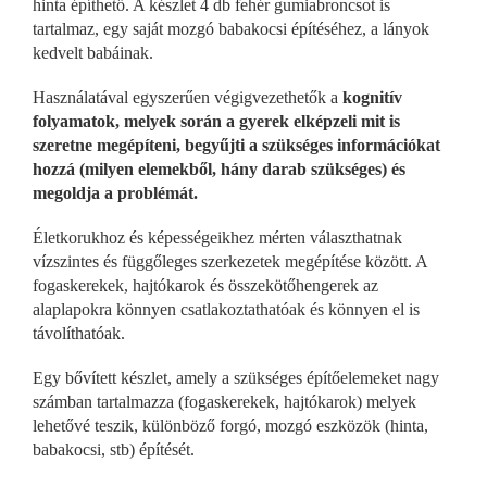
hinta építhető. A készlet 4 db fehér gumiabroncsot is
tartalmaz, egy saját mozgó babakocsi építéséhez, a lányok
kedvelt babáinak.
Használatával egyszerűen végigvezethetők a
kognitív
folyamatok, melyek során a gyerek elképzeli mit is
szeretne megépíteni, begyűjti a szükséges információkat
hozzá (milyen elemekből, hány darab szükséges) és
megoldja a problémát.
Életkorukhoz és képességeikhez mérten választhatnak
vízszintes és függőleges szerkezetek megépítése között. A
fogaskerekek, hajtókarok és összekötőhengerek az
alaplapokra könnyen csatlakoztathatóak és könnyen el is
távolíthatóak.
Egy bővített készlet, amely a szükséges építőelemeket nagy
számban tartalmazza (fogaskerekek, hajtókarok) melyek
lehetővé teszik, különböző forgó, mozgó eszközök (hinta,
babakocsi, stb) építését.