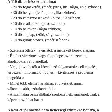
A 110 db-os készlet tartalma:
• 24 db fogaskerék, (fehér, piros, lila, sárga, zöld színben).
• 36 db henger, (fehér, piros, lila színben).
• 20 db keresztösszekötő, (piros, lila színben).
• 16 db csatlakozó, (piros színben).
• 4 db hajtókar, (sárga színben).
• 6 db alaplap, (zöld, sárga színben).
• 4 db gumiabroncs, (fehér színben).
• Szerelési ötletek, javaslatok a mellékelt képek alapján.
• Építhet vízszintes vagy függőleges szerkezeteket,
alaplapokra vagy anélkül.
• Végigkövethetők a következő folyamatok: - elképzelés,
tervezés; - információ gyűjtés, - kivitelezés a probléma
megoldása.
• Minél több elemet tartalmaz egy készlet, annál
változatosabb, szórakoztatóbb.
• A számtalan összeállítható szerkezetnek, járműnek csak a
képzelet szabhat határt.
A készlet jól használható nehézségi szintekre bontva, a