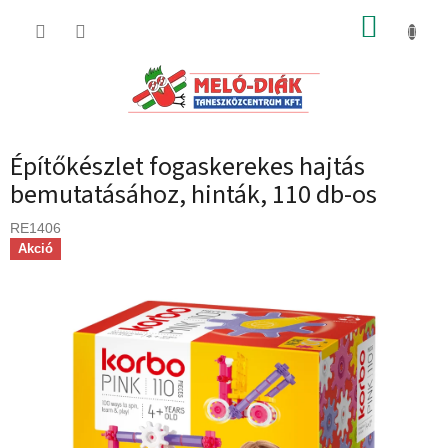
Ugrás
KOSÁR
a
fő
tartalomhoz
Építőkészlet fogaskerekes hajtás
bemutatásához, hinták, 110 db-os
RE1406
Akció