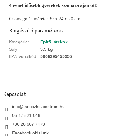
4 évnél idősebb gyerekek számára ajánlott!
Csomagolás mérete: 39 x 24 x 20 cm.
Kiegészítő paraméterek
Kategória
:
Építő játékok
Súly
:
3.9 kg
EAN vonalkód
:
5906395455355
L
á
b
l
Kapcsolat
é
c
info
@
taneszkozcentrum.hu
06 47 521-048
+36 20 667 7473
Facebook oldalunk