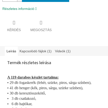
Részletes információ
KÉRDÉS
MEGOSZTÁS
Leírás
Kapcsolódó fájlok (1)
Videók (1)
Termék részletes leírása
A 119 darabos készlet tartalma:
• 29 db fogaskerék (fehér, szürke, piros, sárga színben),
• 41 db henger (kék, piros, sárga, szürke színben),
• 30 db keresztösszekötő,
• 3 db csatlakozó,
• 6 db hajtókar,