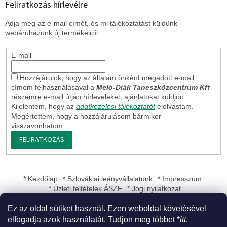
Feliratkozás hírlevélre
Adja meg az e-mail címét, és mi tájékoztatást küldünk
webáruházunk új termékeiről.
E-mail
Hozzájárulok, hogy az általam önként megadott e-mail
címem felhasználásával a
Meló-Diák Taneszközcentrum Kft
részemre e-mail útján hírleveleket, ajánlatokat küldjön.
Kijelentem, hogy az
adatkezelési tájékoztatót
elolvastam.
Megértettem, hogy a hozzájárulásom bármikor
visszavonhatom.
FELIRATKOZÁS
* Kezdőlap
* Szlovákiai leányvállalatunk
* Impresszum
* Üzleti feltételek ÁSZF
* Jogi nyilatkozat
Ez az oldal sütiket használ. Ezen weboldal követésével
elfogadja azok használatát. Tudjon meg többet *
itt
.