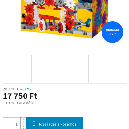
20 370 Ft
–12 %
20 370 Ft
–12 %
17 750 Ft
13 976 Ft ÁFA nélkül
Egységár:
Hozzáadás a kosárhoz