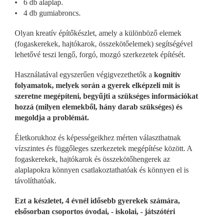
• 6 db alaplap.
• 4 db gumiabroncs.
Olyan kreatív építőkészlet, amely a különböző elemek
(fogaskerekek, hajtókarok, összekötőelemek) segítségével
lehetővé teszi lengő, forgó, mozgó szerkezetek építését.
Használatával egyszerűen végigvezethetők a
kognitív
folyamatok, melyek során a gyerek elképzeli mit is
szeretne megépíteni, begyűjti a szükséges információkat
hozzá (milyen elemekből, hány darab szükséges) és
megoldja a problémát.
Életkorukhoz és képességeikhez mérten választhatnak
vízszintes és függőleges szerkezetek megépítése között. A
fogaskerekek, hajtókarok és összekötőhengerek az
alaplapokra könnyen csatlakoztathatóak és könnyen el is
távolíthatóak.
Ezt a készletet, 4 évnél idősebb gyerekek számára,
elsősorban csoportos óvodai, - iskolai, - játszótéri