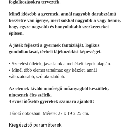
foglalkozásokra tervezték.
Minél idősebb a gyermek, annál nagyobb darabszámú
készletre van igénye, mert sokkal nagyobb a vágy benne,
hogy egyre nagyobb és bonyolultabb szerkezeteket
építsen.
A játék fejleszti a gyermek fantáziáját, logikus
gondolkodását, térbeli tájékozódási képességét.
• Szerelési ötletek, javaslatok a mellékelt képek alapján.
• Minél több elemet tartalmaz egy készlet, annál
változatosabb, szórakoztatóbb.
Az elemek kiváló minőségű műanyagból készültek,
nincsenek éles széleik.
4 évnél idősebb gyerekek számára ajánlott!
Tároló dobozban. Mérete: 27 x 19 x 25 cm.
Kiegészítő paraméterek