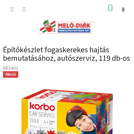
Ugrás
KOSÁR
a
fő
tartalomhoz
Építőkészlet fogaskerekes hajtás
bemutatásához, autószerviz, 119 db-os
RE1401
Akció