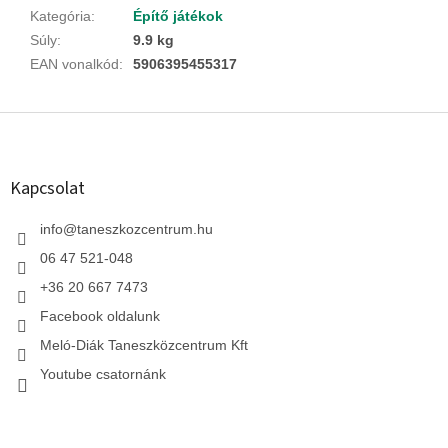
Kategória
:
Építő játékok
Súly
:
9.9 kg
EAN vonalkód
:
5906395455317
L
á
b
l
Kapcsolat
é
c
info
@
taneszkozcentrum.hu
06 47 521-048
+36 20 667 7473
Facebook oldalunk
Meló-Diák Taneszközcentrum Kft
Youtube csatornánk