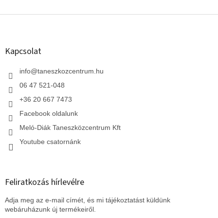
L
á
b
l
Kapcsolat
é
c
info
@
taneszkozcentrum.hu
06 47 521-048
+36 20 667 7473
Facebook oldalunk
Meló-Diák Taneszközcentrum Kft
Youtube csatornánk
Feliratkozás hírlevélre
Adja meg az e-mail címét, és mi tájékoztatást küldünk
webáruházunk új termékeiről.