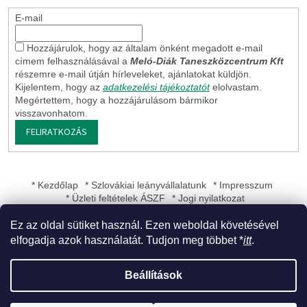
E-mail
Hozzájárulok, hogy az általam önként megadott e-mail
címem felhasználásával a
Meló-Diák Taneszközcentrum Kft
részemre e-mail útján hírleveleket, ajánlatokat küldjön.
Kijelentem, hogy az
adatkezelési tájékoztatót
elolvastam.
Megértettem, hogy a hozzájárulásom bármikor
visszavonhatom.
FELIRATKOZÁS
* Kezdőlap
* Szlovákiai leányvállalatunk
* Impresszum
* Üzleti feltételek ÁSZF
* Jogi nyilatkozat
Ez az oldal sütiket használ. Ezen weboldal követésével
elfogadja azok használatát. Tudjon meg többet *
itt
.
Shoptet készítette
Beállítások