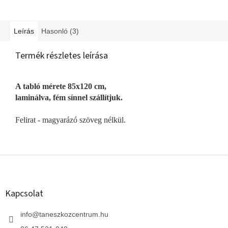
Leírás
Hasonló (3)
Termék részletes leírása
A tabló mérete 85x120 cm,
laminálva, fém sínnel szállítjuk.
Felirat - magyarázó szöveg nélkül.
L
á
b
l
Kapcsolat
é
c
info
@
taneszkozcentrum.hu