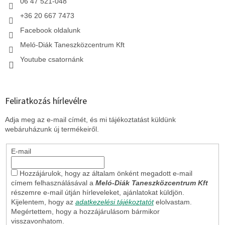
06 47 521-048
+36 20 667 7473
Facebook oldalunk
Meló-Diák Taneszközcentrum Kft
Youtube csatornánk
Feliratkozás hírlevélre
Adja meg az e-mail címét, és mi tájékoztatást küldünk
webáruházunk új termékeiről.
E-mail
Hozzájárulok, hogy az általam önként megadott e-mail
címem felhasználásával a
Meló-Diák Taneszközcentrum Kft
részemre e-mail útján hírleveleket, ajánlatokat küldjön.
Kijelentem, hogy az
adatkezelési tájékoztatót
elolvastam.
Megértettem, hogy a hozzájárulásom bármikor
visszavonhatom.