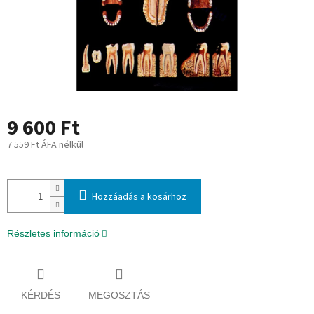
9 600 Ft
7 559 Ft ÁFA nélkül
Egységár:
Hozzáadás a kosárhoz
Részletes információ
KÉRDÉS
MEGOSZTÁS