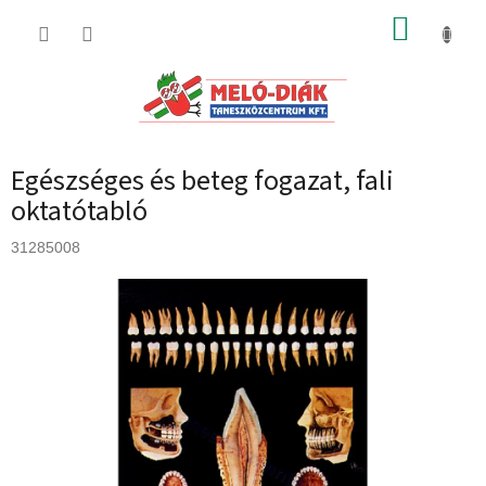
Ugrás
KOSÁR
a
fő
tartalomhoz
Egészséges és beteg fogazat, fali
oktatótabló
31285008