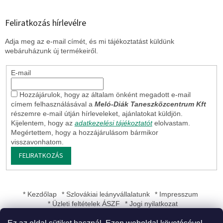
Feliratkozás hírlevélre
Adja meg az e-mail címét, és mi tájékoztatást küldünk
webáruházunk új termékeiről.
E-mail
Hozzájárulok, hogy az általam önként megadott e-mail
címem felhasználásával a
Meló-Diák Taneszközcentrum Kft
részemre e-mail útján hírleveleket, ajánlatokat küldjön.
Kijelentem, hogy az
adatkezelési tájékoztatót
elolvastam.
Megértettem, hogy a hozzájárulásom bármikor
visszavonhatom.
FELIRATKOZÁS
* Kezdőlap
* Szlovákiai leányvállalatunk
* Impresszum
* Üzleti feltételek ÁSZF
* Jogi nyilatkozat