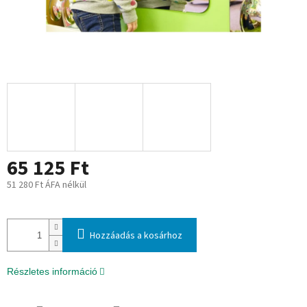
65 125 Ft
51 280 Ft ÁFA nélkül
Egységár:
Hozzáadás a kosárhoz
Részletes információ