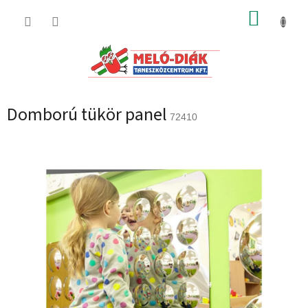
Ugrás
KOSÁR
a
fő
tartalomhoz
Domború tükör panel
72410