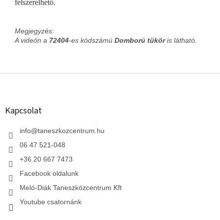
felszerelhető.
Megjegyzés:
A videón a
72404
-es kódszámú
Domború tükör
is látható.
L
á
b
l
Kapcsolat
é
c
info
@
taneszkozcentrum.hu
06 47 521-048
+36 20 667 7473
Facebook oldalunk
Meló-Diák Taneszközcentrum Kft
Youtube csatornánk