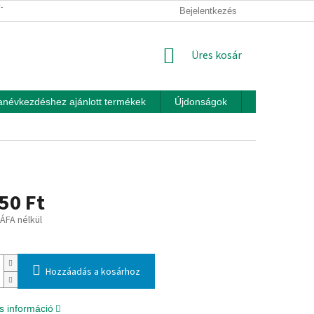
ÍTÁSI FELTÉTELEK
ÜZLETI FELTÉTELEK (ÁSZF)
Bejelentkezés
ADATKEZEL
KOSÁR
Üres kosár
anévkezdéshez ajánlott termékek
Újdonságok
Játékok otth
50 Ft
 ÁFA nélkül
:
Hozzáadás a kosárhoz
s információ