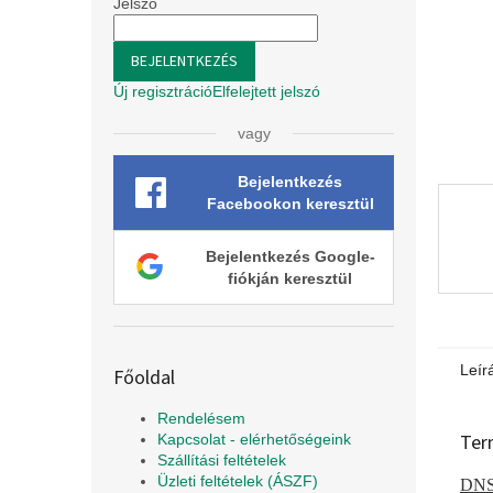
l
Jelszó
BEJELENTKEZÉS
Új regisztráció
Elfelejtett jelszó
vagy
Bejelentkezés
Facebookon keresztül
Bejelentkezés Google-
fiókján keresztül
Leír
Főoldal
Rendelésem
Ter
Kapcsolat - elérhetőségeink
Szállítási feltételek
Üzleti feltételek (ÁSZF)
DNS 