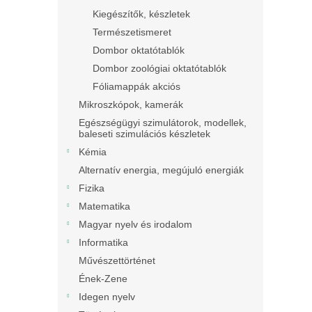
Kiegészítők, készletek
Természetismeret
Dombor oktatótablók
Dombor zoológiai oktatótablók
Fóliamappák akciós
Mikroszkópok, kamerák
Egészségügyi szimulátorok, modellek,
baleseti szimulációs készletek
Kémia
Alternatív energia, megújuló energiák
Fizika
Matematika
Magyar nyelv és irodalom
Informatika
Művészettörténet
Ének-Zene
Idegen nyelv