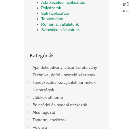
Adatkezelési tájékoztató
- mű
Pályázatok
- ma
Süti tájékoztató
Tanúsítvány
Romániai vállalatunk
Szlovákiai vállalatunk
Kategóriák
Kategóriák
átugrása
Ajándékutalvány, vásárlási utalvány
Technika, építő - szerelő készletek
Tanévkezdéshez ajánlott termékek
Újdonságok
Játékok otthonra
Bölcsődei és óvodai eszközök
Alsó tagozat
Tantermi eszközök
Földrajz