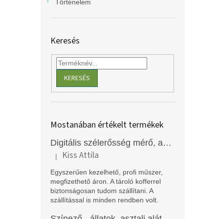
Történelem
Keresés
KERESÉS
Mostanában értékelt termékek
Digitális szélerősség mérő, anemométer, EM2250
Kiss Attila
|
A termék értékelése 5-ből 5 csillag.
Egyszerűen kezelhető, profi műszer,
megfizethető áron. A tároló kofferrel
biztonságosan tudom szállítani. A
szállítással is minden rendben volt.
Színező - állatok, asztali alátét, Funny Mat