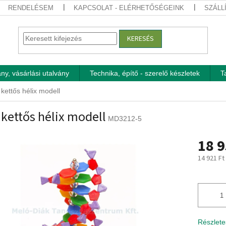
RENDELÉSEM
KAPCSOLAT - ELÉRHETŐSÉGEINK
SZÁLL
KERESÉS
ny, vásárlási utalvány
Technika, építő - szerelő készletek
T
kettős hélix modell
kettős hélix modell
MD3212-5
18 9
14 921 Ft
Egységár
Részlete