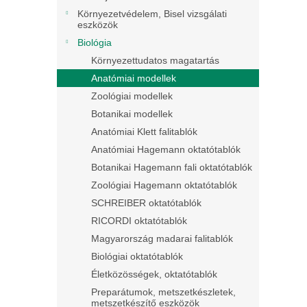
Környezetvédelem, Bisel vizsgálati
eszközök
Biológia
Környezettudatos magatartás
Anatómiai modellek
Zoológiai modellek
Botanikai modellek
Anatómiai Klett falitablók
Anatómiai Hagemann oktatótablók
Botanikai Hagemann fali oktatótablók
Zoológiai Hagemann oktatótablók
SCHREIBER oktatótablók
RICORDI oktatótablók
Magyarország madarai falitablók
Biológiai oktatótablók
Életközösségek, oktatótablók
Preparátumok, metszetkészletek,
metszetkészítő eszközök