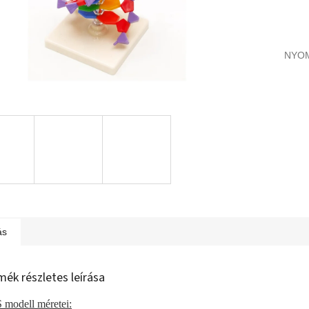
NYO
ás
mék részletes leírása
modell méretei: