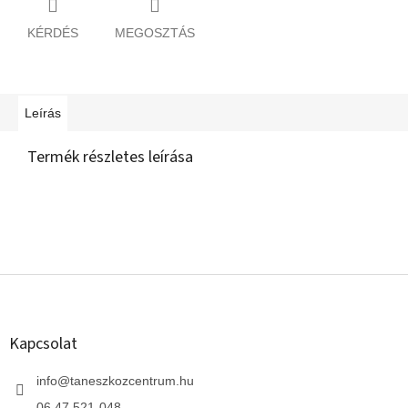
KÉRDÉS
MEGOSZTÁS
Leírás
Termék részletes leírása
L
á
b
l
Kapcsolat
é
c
info
@
taneszkozcentrum.hu
06 47 521-048