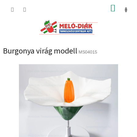
Ugrás
KOSÁR
a
fő
tartalomhoz
Burgonya virág modell
MS04015