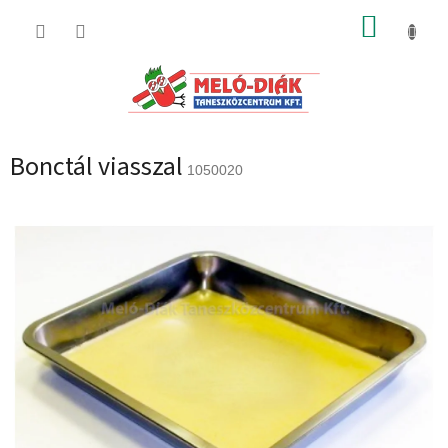
Ugrás
KOSÁR
a
fő
tartalomhoz
Bonctál viasszal
1050020