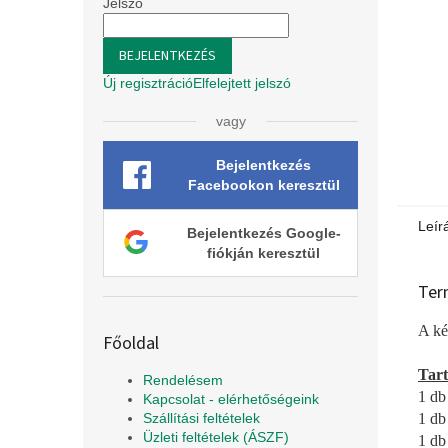
l
Jelszó
BEJELENTKEZÉS
Új regisztráció
Elfelejtett jelszó
vagy
Bejelentkezés
Facebookon keresztül
Leír
Bejelentkezés Google-
fiókján keresztül
Ter
A ké
Főoldal
Tar
Rendelésem
1 db
Kapcsolat - elérhetőségeink
1 db
Szállítási feltételek
Üzleti feltételek (ÁSZF)
1 db