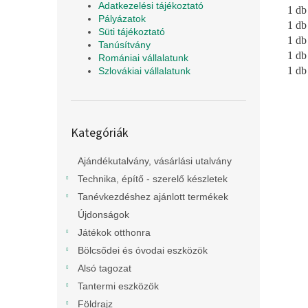
Adatkezelési tájékoztató
1 db
Pályázatok
1 db
Süti tájékoztató
1 db
Tanúsítvány
1 db
Romániai vállalatunk
1 db
Szlovákiai vállalatunk
Kategóriák
Kategóriák
átugrása
Ajándékutalvány, vásárlási utalvány
Technika, építő - szerelő készletek
Tanévkezdéshez ajánlott termékek
Újdonságok
Játékok otthonra
Bölcsődei és óvodai eszközök
Alsó tagozat
Tantermi eszközök
Földrajz