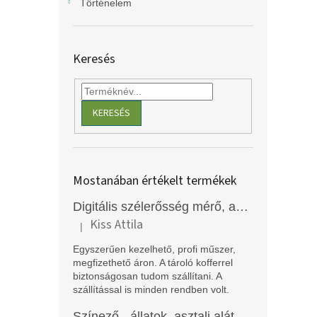
Történelem
Keresés
KERESÉS
Mostanában értékelt termékek
Digitális szélerősség mérő, anemométer, EM2250
Kiss Attila
|
A termék értékelése 5-ből 5 csillag.
Egyszerűen kezelhető, profi műszer,
megfizethető áron. A tároló kofferrel
biztonságosan tudom szállítani. A
szállítással is minden rendben volt.
Színező - állatok, asztali alátét, Funny Mat