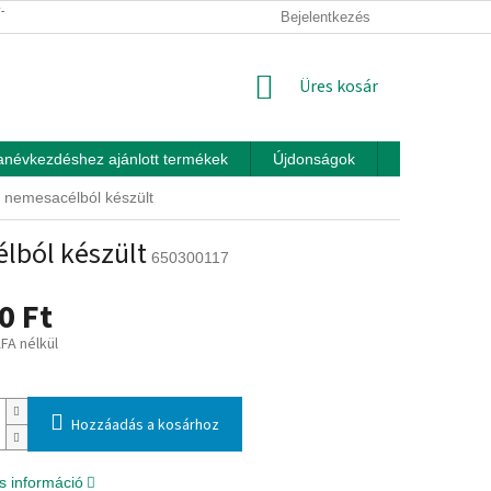
ÍTÁSI FELTÉTELEK
ÜZLETI FELTÉTELEK (ÁSZF)
Bejelentkezés
ADATKEZEL
KOSÁR
Üres kosár
anévkezdéshez ajánlott termékek
Újdonságok
Játékok otth
 nemesacélból készült
lból készült
650300117
0 Ft
ÁFA nélkül
:
Hozzáadás a kosárhoz
s információ