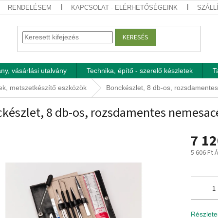
RENDELÉSEM
KAPCSOLAT - ELÉRHETŐSÉGEINK
SZÁLL
KERESÉS
ny, vásárlási utalvány
Technika, építő - szerelő készletek
T
ek, metszetkészítő eszközök
Bonckészlet, 8 db-os, rozsdamentes
készlet, 8 db-os, rozsdamentes nemesacé
7 12
5 606 Ft 
Egységár
Részlete