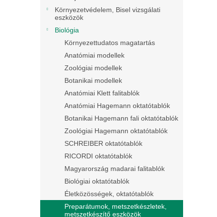
Környezetvédelem, Bisel vizsgálati
eszközök
Biológia
Környezettudatos magatartás
Anatómiai modellek
Zoológiai modellek
Botanikai modellek
Anatómiai Klett falitablók
Anatómiai Hagemann oktatótablók
Botanikai Hagemann fali oktatótablók
Zoológiai Hagemann oktatótablók
SCHREIBER oktatótablók
RICORDI oktatótablók
Magyarország madarai falitablók
Biológiai oktatótablók
Életközösségek, oktatótablók
Preparátumok, metszetkészletek,
metszetkészítő eszközök