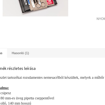
NYO
ás
Hasonló (1)
mék részletes leírása
szlet tartozékai rozsdamentes nemesacélból készültek, melyek a műbőr 
talma:
 csipesz
 80 mm-es üveg pipetta cseppentővel
 olló, 140 mm hosszú