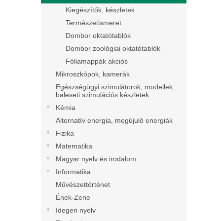
Kiegészítők, készletek
Természetismeret
Dombor oktatótablók
Dombor zoológiai oktatótablók
Fóliamappák akciós
Mikroszkópok, kamerák
Egészségügyi szimulátorok, modellek,
baleseti szimulációs készletek
Kémia
Alternatív energia, megújuló energiák
Fizika
Matematika
Magyar nyelv és irodalom
Informatika
Művészettörténet
Ének-Zene
Idegen nyelv