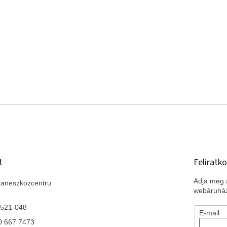
t
Feliratko
Adja meg a
taneszkozcentru
webáruház
 521-048
E-mail
0 667 7473