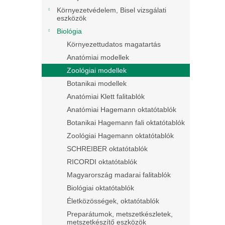
Környezetvédelem, Bisel vizsgálati
eszközök
Biológia
Környezettudatos magatartás
Anatómiai modellek
Zoológiai modellek
Botanikai modellek
Anatómiai Klett falitablók
Anatómiai Hagemann oktatótablók
Botanikai Hagemann fali oktatótablók
Zoológiai Hagemann oktatótablók
SCHREIBER oktatótablók
RICORDI oktatótablók
Magyarország madarai falitablók
Biológiai oktatótablók
Életközösségek, oktatótablók
Preparátumok, metszetkészletek,
metszetkészítő eszközök