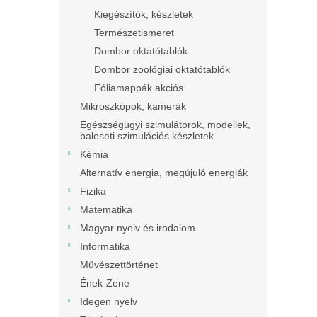
Kiegészítők, készletek
Természetismeret
Dombor oktatótablók
Dombor zoológiai oktatótablók
Fóliamappák akciós
Mikroszkópok, kamerák
Egészségügyi szimulátorok, modellek,
baleseti szimulációs készletek
Kémia
Alternatív energia, megújuló energiák
Fizika
Matematika
Magyar nyelv és irodalom
Informatika
Művészettörténet
Ének-Zene
Idegen nyelv