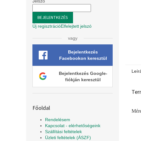
l
Jelszó
BEJELENTKEZÉS
Új regisztráció
Elfelejtett jelszó
vagy
Bejelentkezés
Facebookon keresztül
Leír
Bejelentkezés Google-
fiókján keresztül
Ter
Főoldal
Mére
Rendelésem
Kapcsolat - elérhetőségeink
Szállítási feltételek
Üzleti feltételek (ÁSZF)