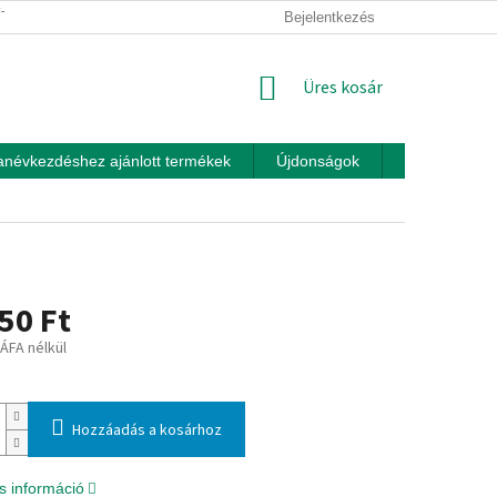
ÍTÁSI FELTÉTELEK
ÜZLETI FELTÉTELEK (ÁSZF)
Bejelentkezés
ADATKEZEL
KOSÁR
Üres kosár
anévkezdéshez ajánlott termékek
Újdonságok
Játékok otth
50 Ft
 ÁFA nélkül
:
Hozzáadás a kosárhoz
s információ