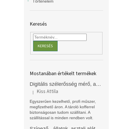
Történelem
Keresés
KERESÉS
Mostanában értékelt termékek
Digitális szélerősség mérő, anemométer, EM2250
Kiss Attila
|
A termék értékelése 5-ből 5 csillag.
Egyszerűen kezelhető, profi műszer,
megfizethető áron. A tároló kofferrel
biztonságosan tudom szállítani. A
szállítással is minden rendben volt.
Színező - állatok, asztali alátét, Funny Mat