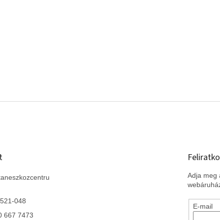
t
Feliratko
Adja meg a
taneszkozcentru
webáruház
 521-048
E-mail
0 667 7473