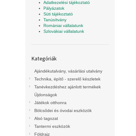
Adatkezelési tájékoztató
Pályázatok
Süti tájékoztató
Tanúsítvány
Romániai vállalatunk
Szlovákiai vállalatunk
Kategóriák
Kategóriák
átugrása
Ajándékutalvány, vásárlási utalvány
Technika, építő - szerelő készletek
Tanévkezdéshez ajánlott termékek
Újdonságok
Játékok otthonra
Bölcsődei és óvodai eszközök
Alsó tagozat
Tantermi eszközök
Földrajz