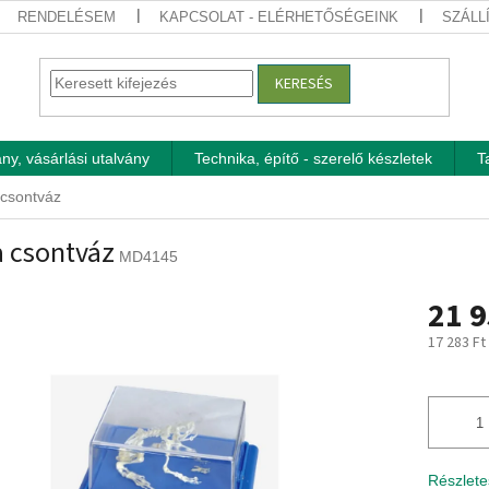
RENDELÉSEM
KAPCSOLAT - ELÉRHETŐSÉGEINK
SZÁLL
KERESÉS
ny, vásárlási utalvány
Technika, építő - szerelő készletek
T
csontváz
 csontváz
MD4145
21 9
17 283 Ft
Egységár
Részlete