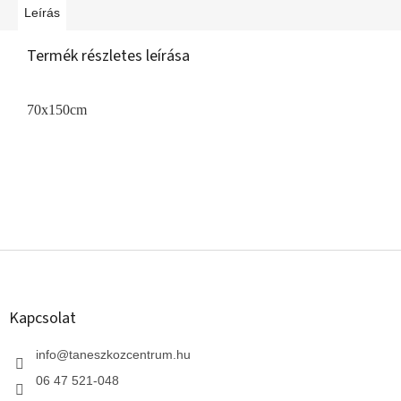
Leírás
Termék részletes leírása
70x150cm
L
á
b
l
Kapcsolat
é
c
info
@
taneszkozcentrum.hu
06 47 521-048