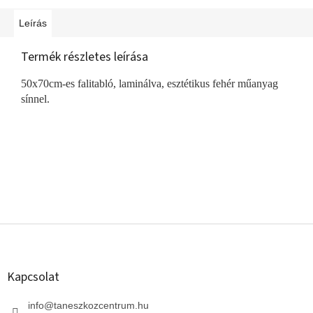
Leírás
Termék részletes leírása
50x70cm-es falitabló, laminálva, esztétikus fehér műanyag
sínnel.
L
á
b
l
Kapcsolat
é
c
info
@
taneszkozcentrum.hu