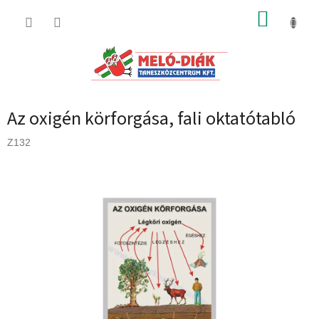
Ugrás
KOSÁR
a
fő
tartalomhoz
Az oxigén körforgása, fali oktatótabló
Z132