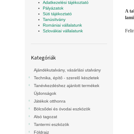
Adatkezelési tájékoztató
Pályázatok
A ta
Süti tájékoztató
lami
Tanúsítvány
Romániai vállalatunk
Feli
Szlovákiai vállalatunk
Kategóriák
Kategóriák
átugrása
Ajándékutalvány, vásárlási utalvány
Technika, építő - szerelő készletek
Tanévkezdéshez ajánlott termékek
Újdonságok
Játékok otthonra
Bölcsődei és óvodai eszközök
Alsó tagozat
Tantermi eszközök
Földrajz