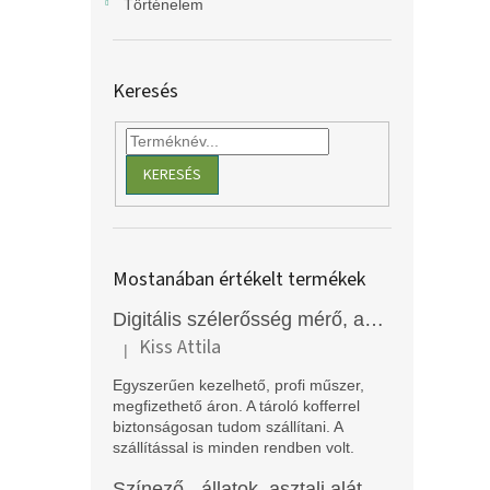
Történelem
Keresés
KERESÉS
Mostanában értékelt termékek
Digitális szélerősség mérő, anemométer, EM2250
Kiss Attila
|
A termék értékelése 5-ből 5 csillag.
Egyszerűen kezelhető, profi műszer,
megfizethető áron. A tároló kofferrel
biztonságosan tudom szállítani. A
szállítással is minden rendben volt.
Színező - állatok, asztali alátét, Funny Mat