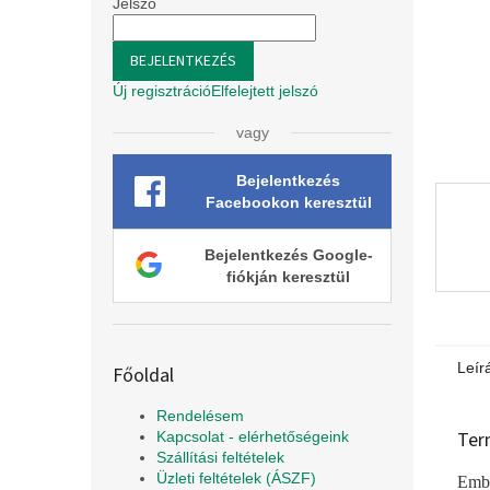
l
Jelszó
BEJELENTKEZÉS
Új regisztráció
Elfelejtett jelszó
vagy
Bejelentkezés
Facebookon keresztül
Bejelentkezés Google-
fiókján keresztül
Leír
Főoldal
Rendelésem
Ter
Kapcsolat - elérhetőségeink
Szállítási feltételek
Üzleti feltételek (ÁSZF)
Embe