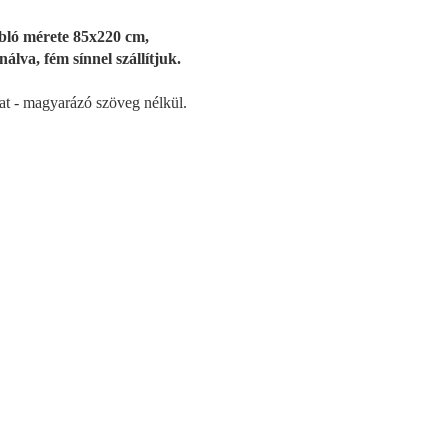
bló mérete 85x220 cm,
nálva, fém sínnel szállítjuk.
rat - magyarázó szöveg nélkül.