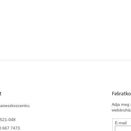
t
Feliratko
Adja meg a
taneszkozcentru
webáruház
 521-048
E-mail
0 667 7473