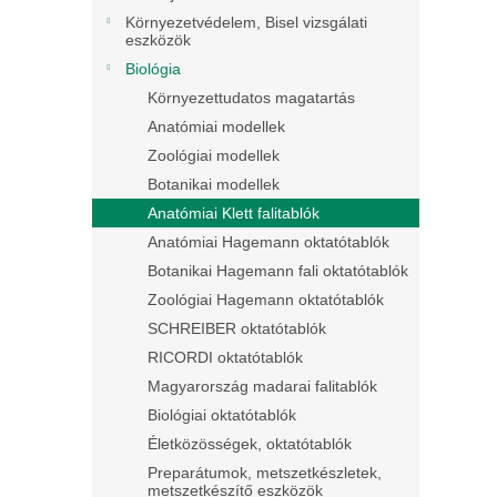
Környezetvédelem, Bisel vizsgálati
eszközök
Biológia
Környezettudatos magatartás
Anatómiai modellek
Zoológiai modellek
Botanikai modellek
Anatómiai Klett falitablók
Anatómiai Hagemann oktatótablók
Botanikai Hagemann fali oktatótablók
Zoológiai Hagemann oktatótablók
SCHREIBER oktatótablók
RICORDI oktatótablók
Magyarország madarai falitablók
Biológiai oktatótablók
Életközösségek, oktatótablók
Preparátumok, metszetkészletek,
metszetkészítő eszközök