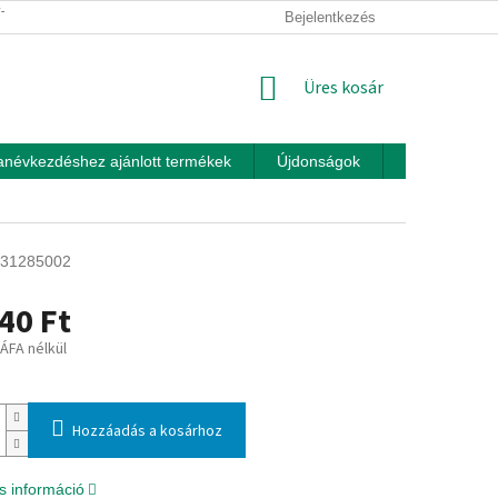
ÍTÁSI FELTÉTELEK
ÜZLETI FELTÉTELEK (ÁSZF)
Bejelentkezés
ADATKEZEL
KOSÁR
Üres kosár
anévkezdéshez ajánlott termékek
Újdonságok
Játékok otth
31285002
40 Ft
 ÁFA nélkül
:
Hozzáadás a kosárhoz
s információ