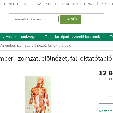
RENDELÉSEM
KAPCSOLAT - ELÉRHETŐSÉGEINK
SZÁLL
KERESÉS
ny, vásárlási utalvány
Technika, építő - szerelő készletek
T
Az emberi izomzat, elölnézet, fali oktatótabló
mberi izomzat, elölnézet, fali oktatótabló
12 8
10 110 Ft
Egységár
Részlete