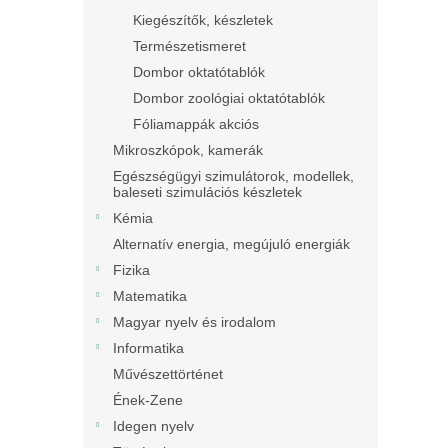
Kiegészítők, készletek
Természetismeret
Dombor oktatótablók
Dombor zoológiai oktatótablók
Fóliamappák akciós
Mikroszkópok, kamerák
Egészségügyi szimulátorok, modellek,
baleseti szimulációs készletek
Kémia
Alternatív energia, megújuló energiák
Fizika
Matematika
Magyar nyelv és irodalom
Informatika
Művészettörténet
Ének-Zene
Idegen nyelv