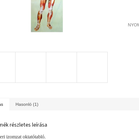
NYO
ás
Hasonló (1)
mék részletes leírása
ri izomzat oktatótabló.