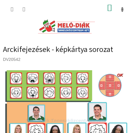
Ugrás
KOSÁR
a
fő
tartalomhoz
Arckifejezések - képkártya sorozat
DV20542