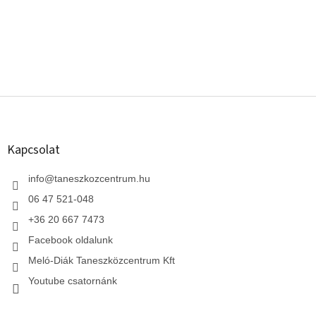
L
á
b
l
Kapcsolat
é
c
info
@
taneszkozcentrum.hu
06 47 521-048
+36 20 667 7473
Facebook oldalunk
Meló-Diák Taneszközcentrum Kft
Youtube csatornánk