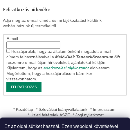
Feliratkozás hírlevélre
Adja meg az e-mail címét, és mi tájékoztatást küldünk
webáruházunk új termékeiről.
E-mail
Hozzájárulok, hogy az általam önként megadott e-mail
címem felhasználásával a
Meló-Diák Taneszközcentrum Kft
részemre e-mail útján hírleveleket, ajánlatokat küldjön.
Kijelentem, hogy az
adatkezelési tájékoztatót
elolvastam.
Megértettem, hogy a hozzájárulásom bármikor
visszavonhatom.
FELIRATKOZÁS
* Kezdőlap
* Szlovákiai leányvállalatunk
* Impresszum
* Üzleti feltételek ÁSZF
* Jogi nyilatkozat
Ez az oldal sütiket használ. Ezen weboldal követésével