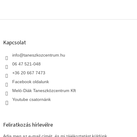
L
á
b
l
Kapcsolat
é
c
info
@
taneszkozcentrum.hu
06 47 521-048
+36 20 667 7473
Facebook oldalunk
Meló-Diák Taneszközcentrum Kft
Youtube csatornánk
Feliratkozás hírlevélre
Adja meg az e-mail címét, és mi tájékoztatást küldünk