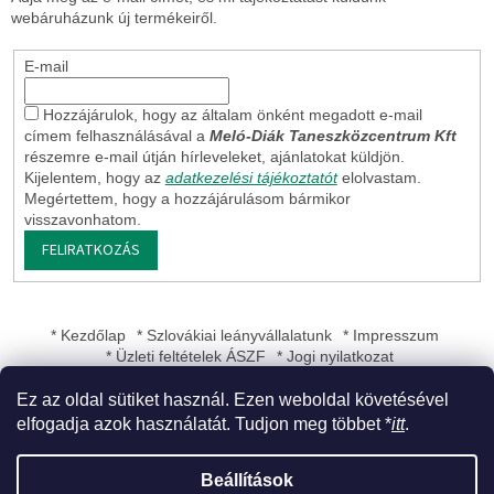
webáruházunk új termékeiről.
E-mail
Hozzájárulok, hogy az általam önként megadott e-mail
címem felhasználásával a
Meló-Diák Taneszközcentrum Kft
részemre e-mail útján hírleveleket, ajánlatokat küldjön.
Kijelentem, hogy az
adatkezelési tájékoztatót
elolvastam.
Megértettem, hogy a hozzájárulásom bármikor
visszavonhatom.
FELIRATKOZÁS
* Kezdőlap
* Szlovákiai leányvállalatunk
* Impresszum
* Üzleti feltételek ÁSZF
* Jogi nyilatkozat
Ez az oldal sütiket használ. Ezen weboldal követésével
elfogadja azok használatát. Tudjon meg többet *
itt
.
Shoptet készítette
Beállítások