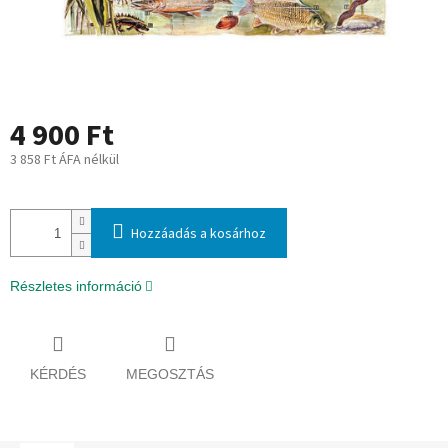
4 900 Ft
3 858 Ft ÁFA nélkül
Egységár:
Hozzáadás a kosárhoz
Részletes információ
KÉRDÉS
MEGOSZTÁS