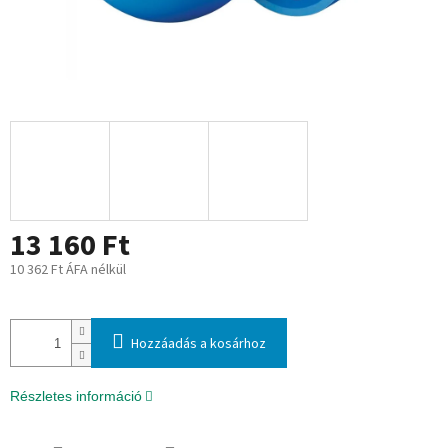
13 160 Ft
10 362 Ft ÁFA nélkül
Egységár:
Hozzáadás a kosárhoz
Részletes információ