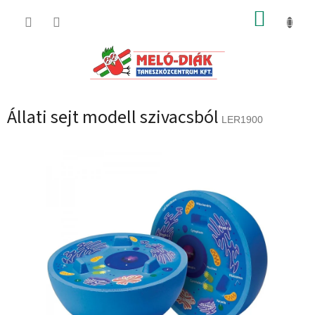
Ugrás
KOSÁR
a
fő
tartalomhoz
Állati sejt modell szivacsból
LER1900