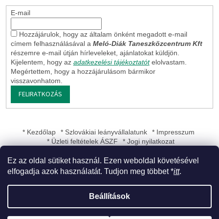
E-mail
Hozzájárulok, hogy az általam önként megadott e-mail
címem felhasználásával a
Meló-Diák Taneszközcentrum Kft
részemre e-mail útján hírleveleket, ajánlatokat küldjön.
Kijelentem, hogy az
adatkezelési tájékoztatót
elolvastam.
Megértettem, hogy a hozzájárulásom bármikor
visszavonhatom.
FELIRATKOZÁS
* Kezdőlap
* Szlovákiai leányvállalatunk
* Impresszum
* Üzleti feltételek ÁSZF
* Jogi nyilatkozat
Ez az oldal sütiket használ. Ezen weboldal követésével
elfogadja azok használatát. Tudjon meg többet *
itt
.
Shoptet készítette
Beállítások