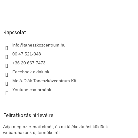
L
á
b
l
Kapcsolat
é
c
info
@
taneszkozcentrum.hu
06 47 521-048
+36 20 667 7473
Facebook oldalunk
Meló-Diák Taneszközcentrum Kft
Youtube csatornánk
Feliratkozás hírlevélre
Adja meg az e-mail címét, és mi tájékoztatást küldünk
webáruházunk új termékeiről.