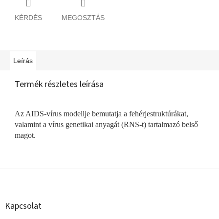
KÉRDÉS
MEGOSZTÁS
Leírás
Termék részletes leírása
Az AIDS-vírus modellje bemutatja a fehérjestruktúrákat,
valamint a vírus genetikai anyagát (RNS-t) tartalmazó belső
magot.
L
á
b
l
Kapcsolat
é