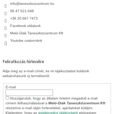
c
info
@
taneszkozcentrum.hu
06 47 521-048
+36 20 667 7473
Facebook oldalunk
Meló-Diák Taneszközcentrum Kft
Youtube csatornánk
Feliratkozás hírlevélre
Adja meg az e-mail címét, és mi tájékoztatást küldünk
webáruházunk új termékeiről.
E-mail
Hozzájárulok, hogy az általam önként megadott e-mail
címem felhasználásával a
Meló-Diák Taneszközcentrum Kft
részemre e-mail útján hírleveleket, ajánlatokat küldjön.
Kijelentem, hogy az
adatkezelési tájékoztatót
elolvastam.