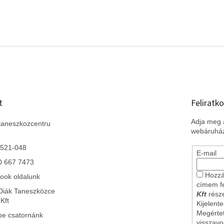
t
Feliratko
Adja meg a
taneszkozcentru
webáruház
 521-048
E-mail
0 667 7473
Hozzá
ook oldalunk
címem f
Diák Taneszközce
Kft
része
Kft
Kijelent
Megérte
be csatornánk
visszav