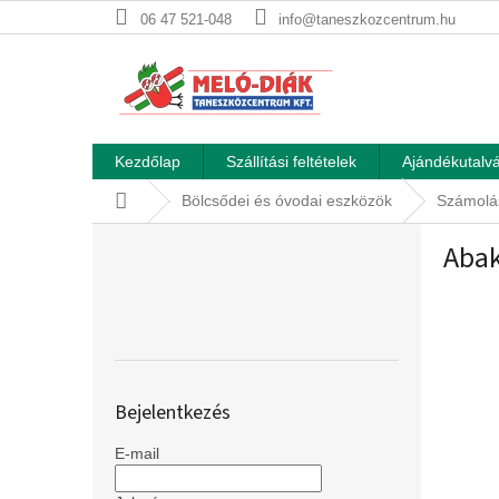
Ugrás
06 47 521-048
info@taneszkozcentrum.hu
a
fő
tartalomhoz
Kezdőlap
Szállítási feltételek
Ajándékutalvá
Kezdőlap
Bölcsődei és óvodai eszközök
Számolá
O
Abak
l
d
a
l
s
ó
p
Bejelentkezés
a
n
E-mail
e