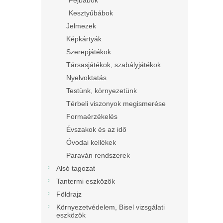
Fejbábok
Kesztyűbábok
Jelmezek
Képkártyák
Szerepjátékok
Társasjátékok, szabályjátékok
Nyelvoktatás
Testünk, környezetünk
Térbeli viszonyok megismerése
Formaérzékelés
Évszakok és az idő
Óvodai kellékek
Paraván rendszerek
Alsó tagozat
Tantermi eszközök
Földrajz
Környezetvédelem, Bisel vizsgálati
eszközök