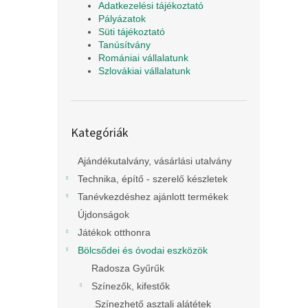
Adatkezelési tájékoztató
Pályázatok
Süti tájékoztató
Tanúsítvány
Romániai vállalatunk
Szlovákiai vállalatunk
Kategóriák
Kategóriák
átugrása
Ajándékutalvány, vásárlási utalvány
Technika, építő - szerelő készletek
Tanévkezdéshez ajánlott termékek
Újdonságok
Játékok otthonra
Bölcsődei és óvodai eszközök
Radosza Gyűrűk
Színezők, kifestők
Színezhető asztali alátétek