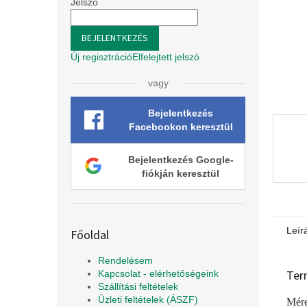
l
Jelszó
BEJELENTKEZÉS
Új regisztráció
Elfelejtett jelszó
vagy
Bejelentkezés
Facebookon keresztül
Bejelentkezés Google-
fiókján keresztül
Leír
Főoldal
Rendelésem
Ter
Kapcsolat - elérhetőségeink
Szállítási feltételek
Üzleti feltételek (ÁSZF)
Mére