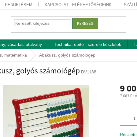
RENDELÉSEM
KAPCSOLAT - ELÉRHETŐSÉGEINK
SZÁLL
KERESÉS
ny, vásárlási utalvány
Technika, építő - szerelő készletek
T
s, matematika
Abakusz, golyós számológép
usz, golyós számológép
DV1188
9 00
7 087 Ft 
Egységár
Részlete