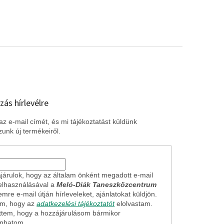
zás hírlevélre
z e-mail címét, és mi tájékoztatást küldünk
unk új termékeiről.
járulok, hogy az általam önként megadott e-mail
elhasználásával a
Meló-Diák Taneszközcentrum
mre e-mail útján hírleveleket, ajánlatokat küldjön.
em, hogy az
adatkezelési tájékoztatót
elolvastam.
ttem, hogy a hozzájárulásom bármikor
onhatom.