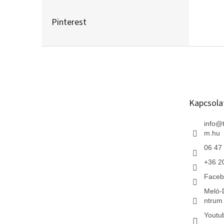
Pinterest
L
á
b
l
é
Kapcsola
c
info
@
m.hu
06 47
+36 2
Faceb
Meló-
ntrum 
Youtu