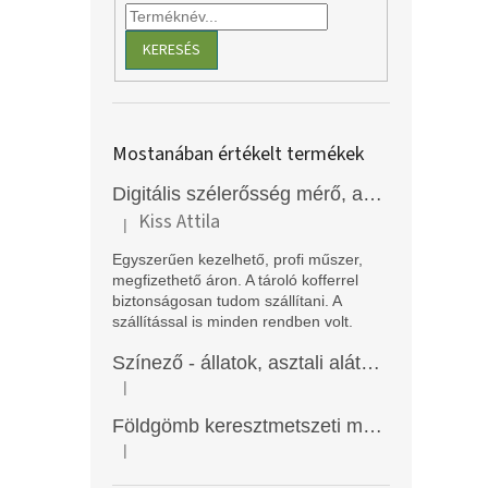
KERESÉS
Mostanában értékelt termékek
Digitális szélerősség mérő, anemométer, EM2250
Kiss Attila
|
A termék értékelése 5-ből 5 csillag.
Egyszerűen kezelhető, profi műszer,
megfizethető áron. A tároló kofferrel
biztonságosan tudom szállítani. A
szállítással is minden rendben volt.
Színező - állatok, asztali alátét, Funny Mat
|
A termék értékelése 5-ből 5 csillag.
Földgömb keresztmetszeti modell
|
A termék értékelése 5-ből 5 csillag.