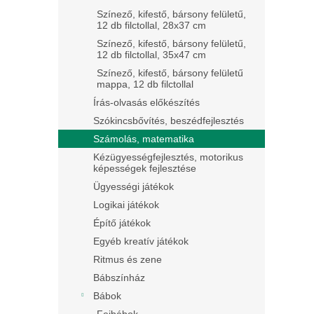
Színező, kifestő, bársony felületű,
12 db filctollal, 28x37 cm
Színező, kifestő, bársony felületű,
12 db filctollal, 35x47 cm
Színező, kifestő, bársony felületű
mappa, 12 db filctollal
Írás-olvasás előkészítés
Szókincsbővítés, beszédfejlesztés
Számolás, matematika
Kézügyességfejlesztés, motorikus
képességek fejlesztése
Ügyességi játékok
Logikai játékok
Építő játékok
Egyéb kreatív játékok
Ritmus és zene
Bábszínház
Bábok