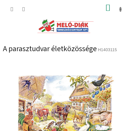
Ugrás
KOSÁR
a
fő
tartalomhoz
A parasztudvar életközössége
H1403115