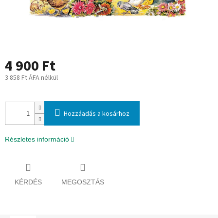
4 900 Ft
3 858 Ft ÁFA nélkül
Egységár:
Hozzáadás a kosárhoz
Részletes információ
KÉRDÉS
MEGOSZTÁS