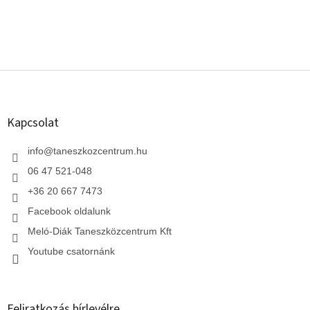
L
á
b
l
Kapcsolat
é
c
info
@
taneszkozcentrum.hu
06 47 521-048
+36 20 667 7473
Facebook oldalunk
Meló-Diák Taneszközcentrum Kft
Youtube csatornánk
Feliratkozás hírlevélre