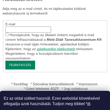
Adja meg az e-mail címét, és mi tájékoztatást küldünk
webáruházunk új termékeiről.
E-mail
Hozzájárulok, hogy az általam önként megadott e-mail
címem felhasználásával a
Meló-Diák Taneszközcentrum Kft
részemre e-mail útján hírleveleket, ajánlatokat küldjön.
Kijelentem, hogy az
adatkezelési tájékoztatót
elolvastam.
Megértettem, hogy a hozzájárulásom bármikor
visszavonhatom.
FELIRATKOZÁS
* Kezdőlap
* Szlovákiai leányvállalatunk
* Impresszum
* Üzleti feltételek ÁSZF
* Jogi nyilatkozat
Ez az oldal sütiket használ. Ezen weboldal követésével
elfogadja azok használatát. Tudjon meg többet *
itt
.