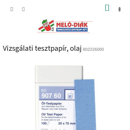
Ugrás
KOSÁR
a
fő
tartalomhoz
Vizsgálati tesztpapír, olaj
802226000