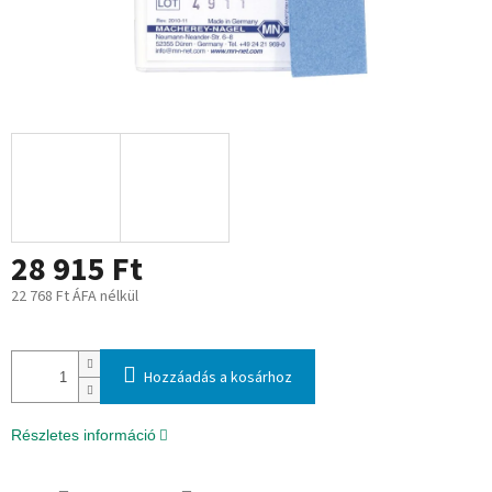
28 915 Ft
22 768 Ft ÁFA nélkül
Egységár:
Hozzáadás a kosárhoz
Részletes információ