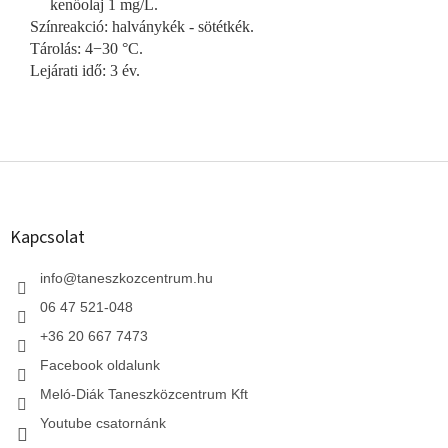
kenőolaj 1 mg/L.
Színreakció: halványkék - sötétkék.
Tárolás: 4−30 °C.
Lejárati idő: 3 év.
L
á
b
l
Kapcsolat
é
c
info
@
taneszkozcentrum.hu
06 47 521-048
+36 20 667 7473
Facebook oldalunk
Meló-Diák Taneszközcentrum Kft
Youtube csatornánk