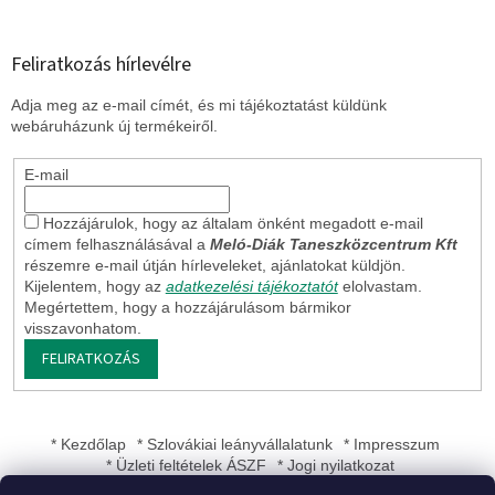
Feliratkozás hírlevélre
Adja meg az e-mail címét, és mi tájékoztatást küldünk
webáruházunk új termékeiről.
E-mail
Hozzájárulok, hogy az általam önként megadott e-mail
címem felhasználásával a
Meló-Diák Taneszközcentrum Kft
részemre e-mail útján hírleveleket, ajánlatokat küldjön.
Kijelentem, hogy az
adatkezelési tájékoztatót
elolvastam.
Megértettem, hogy a hozzájárulásom bármikor
visszavonhatom.
FELIRATKOZÁS
* Kezdőlap
* Szlovákiai leányvállalatunk
* Impresszum
* Üzleti feltételek ÁSZF
* Jogi nyilatkozat