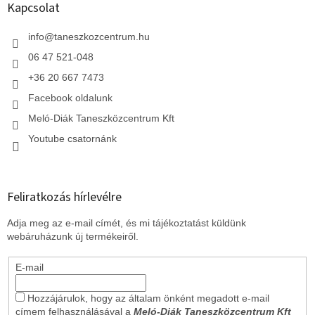
l
Kapcsolat
é
c
info
@
taneszkozcentrum.hu
06 47 521-048
+36 20 667 7473
Facebook oldalunk
Meló-Diák Taneszközcentrum Kft
Youtube csatornánk
Feliratkozás hírlevélre
Adja meg az e-mail címét, és mi tájékoztatást küldünk
webáruházunk új termékeiről.
E-mail
Hozzájárulok, hogy az általam önként megadott e-mail
címem felhasználásával a
Meló-Diák Taneszközcentrum Kft