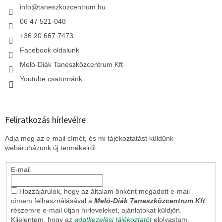
c
info
@
taneszkozcentrum.hu
06 47 521-048
+36 20 667 7473
Facebook oldalunk
Meló-Diák Taneszközcentrum Kft
Youtube csatornánk
Feliratkozás hírlevélre
Adja meg az e-mail címét, és mi tájékoztatást küldünk
webáruházunk új termékeiről.
E-mail
Hozzájárulok, hogy az általam önként megadott e-mail
címem felhasználásával a
Meló-Diák Taneszközcentrum Kft
részemre e-mail útján hírleveleket, ajánlatokat küldjön.
Kijelentem, hogy az
adatkezelési tájékoztatót
elolvastam.