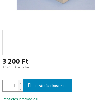
3 200 Ft
2 520 Ft ÁFA nélkül
Egységár:
Hozzáadás a kosárhoz
Részletes információ