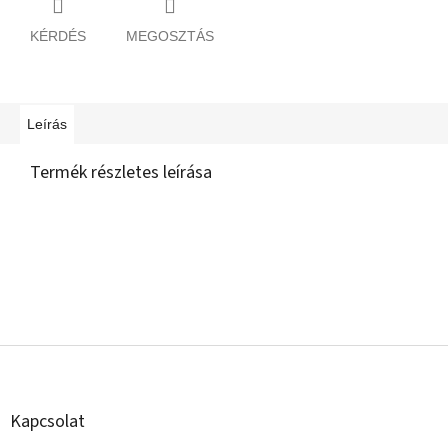
KÉRDÉS
MEGOSZTÁS
Leírás
Termék részletes leírása
L
á
b
l
Kapcsolat
é